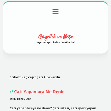
menüyü
Anasayfa
Gizlilik Politikası
Yasal Uyarı
aç
Hakkımızda
Güzellik ve Neşe
Hayatına ışıltı katan öneriler bul!
Etiket:
Kaç çeşit çatı tipi vardır
Çatı Yapanlara Ne Denir
Tarih: Ekim 6, 2024
Çatı yapan kişiye ne denir? Çatı ustası, çatı işleri yapan