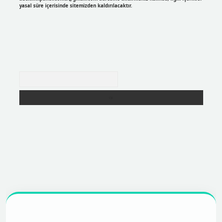
yasal süre içerisinde sitemizden kaldırılacaktır.
Arama
r
https://betexpergir.net/