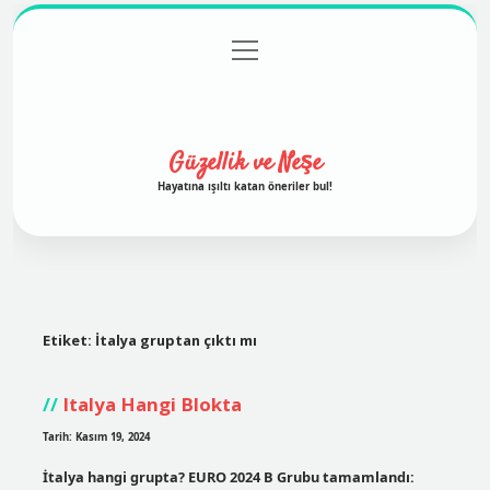
menüyü
Anasayfa
Gizlilik Politikası
Yasal Uyarı
aç
Hakkımızda
Güzellik ve Neşe
Hayatına ışıltı katan öneriler bul!
Etiket:
İtalya gruptan çıktı mı
Italya Hangi Blokta
Tarih: Kasım 19, 2024
İtalya hangi grupta? EURO 2024 B Grubu tamamlandı: