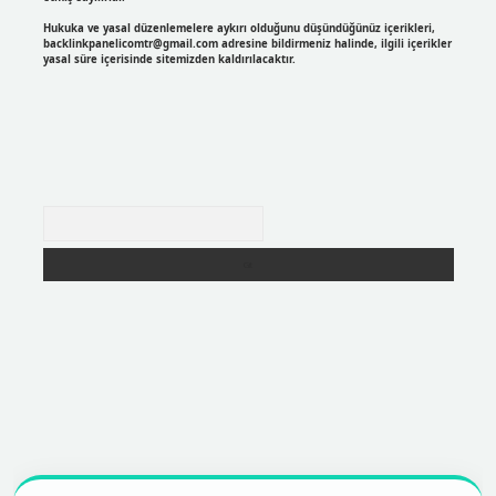
Hukuka ve yasal düzenlemelere aykırı olduğunu düşündüğünüz içerikleri,
backlinkpanelicomtr@gmail.com
adresine bildirmeniz halinde, ilgili içerikler
yasal süre içerisinde sitemizden kaldırılacaktır.
Arama
r
https://betexpergir.net/