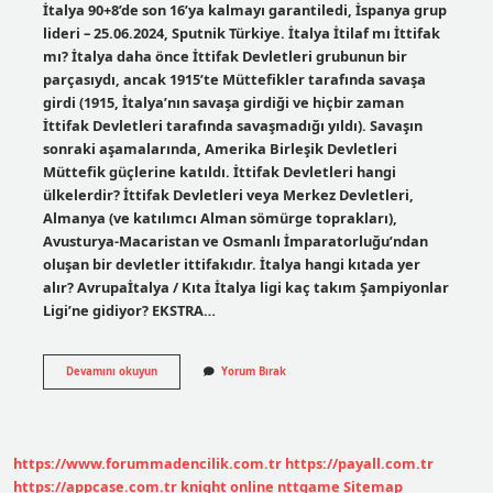
İtalya 90+8’de son 16’ya kalmayı garantiledi, İspanya grup
lideri – 25.06.2024, Sputnik Türkiye. İtalya İtilaf mı İttifak
mı? İtalya daha önce İttifak Devletleri grubunun bir
parçasıydı, ancak 1915’te Müttefikler tarafında savaşa
girdi (1915, İtalya’nın savaşa girdiği ve hiçbir zaman
İttifak Devletleri tarafında savaşmadığı yıldı). Savaşın
sonraki aşamalarında, Amerika Birleşik Devletleri
Müttefik güçlerine katıldı. İttifak Devletleri hangi
ülkelerdir? İttifak Devletleri veya Merkez Devletleri,
Almanya (ve katılımcı Alman sömürge toprakları),
Avusturya-Macaristan ve Osmanlı İmparatorluğu’ndan
oluşan bir devletler ittifakıdır. İtalya hangi kıtada yer
alır? Avrupaİtalya / Kıta İtalya ligi kaç takım Şampiyonlar
Ligi’ne gidiyor? EKSTRA…
Italya
Devamını okuyun
Yorum Bırak
Hangi
Blokta
https://www.forummadencilik.com.tr
https://payall.com.tr
https://appcase.com.tr
knight online
nttgame
Sitemap