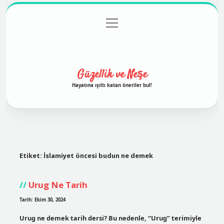
menüyü
Anasayfa
Gizlilik Politikası
Yasal Uyarı
aç
Hakkımızda
Güzellik ve Neşe
Hayatına ışıltı katan öneriler bul!
Etiket:
İslamiyet öncesi budun ne demek
Urug Ne Tarih
Tarih: Ekim 30, 2024
Urug ne demek tarih dersi? Bu nedenle, “Urug” terimiyle