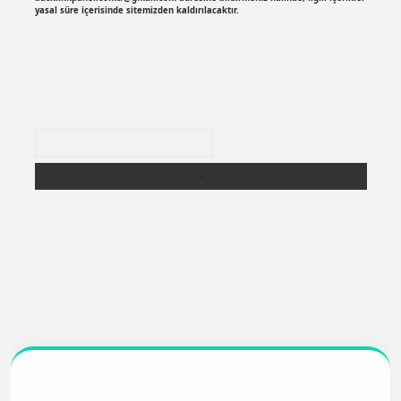
yasal süre içerisinde sitemizden kaldırılacaktır.
Arama
https://betexpergir.net/