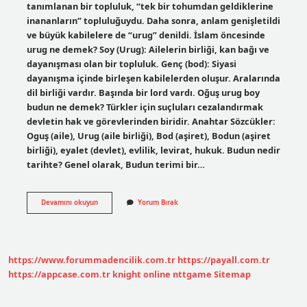
tanımlanan bir topluluk, “tek bir tohumdan geldiklerine
inananların” topluluğuydu. Daha sonra, anlam genişletildi
ve büyük kabilelere de “urug” denildi. İslam öncesinde
urug ne demek? Soy (Urug): Ailelerin birliği, kan bağı ve
dayanışması olan bir topluluk. Genç (bod): Siyasi
dayanışma içinde birleşen kabilelerden oluşur. Aralarında
dil birliği vardır. Başında bir lord vardı. Oğuş urug boy
budun ne demek? Türkler için suçluları cezalandırmak
devletin hak ve görevlerinden biridir. Anahtar Sözcükler:
Oguş (aile), Urug (aile birliği), Bod (aşiret), Bodun (aşiret
birliği), eyalet (devlet), evlilik, levirat, hukuk. Budun nedir
tarihte? Genel olarak, Budun terimi bir…
Urug
Devamını okuyun
Yorum Bırak
Ne
Tarih
https://www.forummadencilik.com.tr
https://payall.com.tr
https://appcase.com.tr
knight online
nttgame
Sitemap