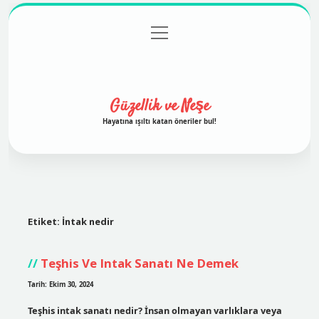
menüyü
Anasayfa
Gizlilik Politikası
Yasal Uyarı
aç
Hakkımızda
Güzellik ve Neşe
Hayatına ışıltı katan öneriler bul!
Etiket:
İntak nedir
Teşhis Ve Intak Sanatı Ne Demek
Tarih: Ekim 30, 2024
Teşhis intak sanatı nedir? İnsan olmayan varlıklara veya