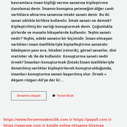
kavramlara insan kişiliği verme sanatına kişileştirme
(tanılama) denir. İnsanın konuşma yeteneğini diğer canlı
varlıklara aktarma sanatına intakt sanatı denir. Bu iki
sanat sıklıkla birlikte kullanılır. İntak sanatı ne demek?
Kişileştirilmiş bir varlığı konuşturmak denir. Çoğunlukla
şiirlerde ve masalsı hikayelerde kullanılır. Teşhis sanatı
nedir? Teşhis, edebi sanatın bir biçimidir. İnsan olmayan
varlıkları insan özellikleriyle kişiselleştirme sanatıdır.
Edebiyatın yanı sıra, hitabet (retorik), görsel sanatlar, dini
metinler vb.’de de kullanılır. Konuşturma sanatı nedir
örnek? İnsanları konuşturmak (İntak) İnsan özellikleriyle
donatılmış varlıklar kişileştirilerek konuşturulduğunda,
insanları konuşturma sanatı başarılmış olur. Örnek »
Akşam rüzgarı Ali’ye der ki:…
Teşhis
Devamını okuyun
Yorum Bırak
Ve
Intak
Sanatı
Ne
Demek
https://www.forummadencilik.com.tr
https://payall.com.tr
https://appcase.com.tr
knight online
nttgame
Sitemap