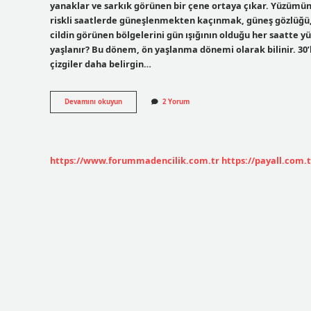
yanaklar ve sarkık görünen bir çene ortaya çıkar. Yüzümü
riskli saatlerde güneşlenmekten kaçınmak, güneş gözlüğü,
cildin görünen bölgelerini gün ışığının olduğu her saatte 
yaşlanır? Bu dönem, ön yaşlanma dönemi olarak bilinir. 30’l
çizgiler daha belirgin…
Yüzüm
Devamını okuyun
2 Yorum
Neden
Yaşlı
Görünüyor
https://www.forummadencilik.com.tr
https://payall.com.t