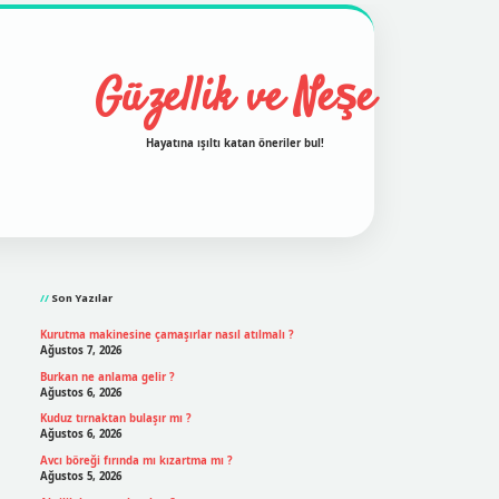
Güzellik ve Neşe
Hayatına ışıltı katan öneriler bul!
Sidebar
grand opera bet
ilbetgir.net
betexper
https://betexper
Son Yazılar
Kurutma makinesine çamaşırlar nasıl atılmalı ?
Ağustos 7, 2026
Burkan ne anlama gelir ?
Ağustos 6, 2026
Kuduz tırnaktan bulaşır mı ?
Ağustos 6, 2026
Avcı böreği fırında mı kızartma mı ?
Ağustos 5, 2026