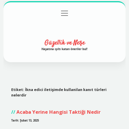
menüyü
Anasayfa
Gizlilik Politikası
Yasal Uyarı
aç
Hakkımızda
Güzellik ve Neşe
Hayatına ışıltı katan öneriler bul!
Etiket:
İkna edici iletişimde kullanilan kanıt türleri
nelerdir
Acaba Yerine Hangisi Taktiği Nedir
Tarih: Şubat 13, 2025