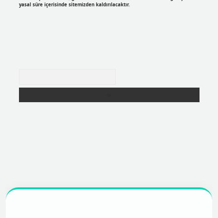
yasal süre içerisinde sitemizden kaldırılacaktır.
Arama
r
https://betexpergir.net/