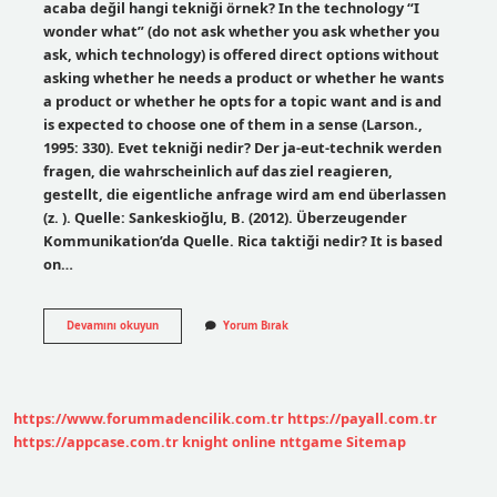
acaba değil hangi tekniği örnek? In the technology “I
wonder what” (do not ask whether you ask whether you
ask, which technology) is offered direct options without
asking whether he needs a product or whether he wants
a product or whether he opts for a topic want and is and
is expected to choose one of them in a sense (Larson.,
1995: 330). Evet tekniği nedir? Der ja-eut-technik werden
fragen, die wahrscheinlich auf das ziel reagieren,
gestellt, die eigentliche anfrage wird am end überlassen
(z. ). Quelle: Sankeskioğlu, B. (2012). Überzeugender
Kommunikation’da Quelle. Rica taktiği nedir? It is based
on…
Acaba
Devamını okuyun
Yorum Bırak
Yerine
Hangisi
Taktiği
Nedir
https://www.forummadencilik.com.tr
https://payall.com.tr
https://appcase.com.tr
knight online
nttgame
Sitemap