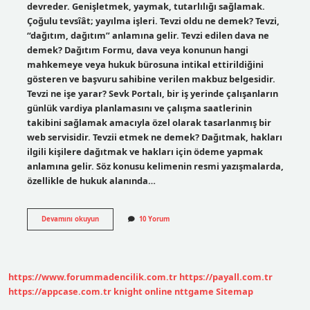
devreder. Genişletmek, yaymak, tutarlılığı sağlamak.
Çoğulu tevsîât; yayılma işleri. Tevzi oldu ne demek? Tevzi,
“dağıtım, dağıtım” anlamına gelir. Tevzi edilen dava ne
demek? Dağıtım Formu, dava veya konunun hangi
mahkemeye veya hukuk bürosuna intikal ettirildiğini
gösteren ve başvuru sahibine verilen makbuz belgesidir.
Tevzi ne işe yarar? Sevk Portalı, bir iş yerinde çalışanların
günlük vardiya planlamasını ve çalışma saatlerinin
takibini sağlamak amacıyla özel olarak tasarlanmış bir
web servisidir. Tevzii etmek ne demek? Dağıtmak, hakları
ilgili kişilere dağıtmak ve hakları için ödeme yapmak
anlamına gelir. Söz konusu kelimenin resmi yazışmalarda,
özellikle de hukuk alanında…
Tevzii
Devamını okuyun
10 Yorum
Adalet
Ne
Demek
https://www.forummadencilik.com.tr
https://payall.com.tr
https://appcase.com.tr
knight online
nttgame
Sitemap