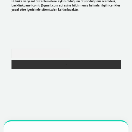
Hukuka ve yasal düzenlemelere aykırı olduğunu düşündüğünüz içerikleri,
backlinkpanelicomtr@gmail.com
adresine bildirmeniz halinde, ilgili içerikler
yasal süre içerisinde sitemizden kaldırılacaktır.
Arama
r
https://betexpergir.net/