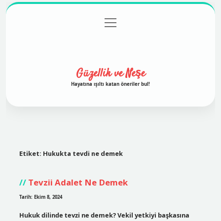
menüyü
Anasayfa
Gizlilik Politikası
Yasal Uyarı
aç
Hakkımızda
Güzellik ve Neşe
Hayatına ışıltı katan öneriler bul!
Etiket:
Hukukta tevdi ne demek
Tevzii Adalet Ne Demek
Tarih: Ekim 8, 2024
Hukuk dilinde tevzi ne demek? Vekil yetkiyi başkasına