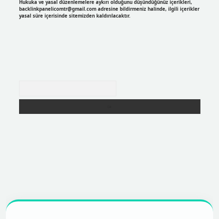
Hukuka ve yasal düzenlemelere aykırı olduğunu düşündüğünüz içerikleri,
backlinkpanelicomtr@gmail.com
adresine bildirmeniz halinde, ilgili içerikler
yasal süre içerisinde sitemizden kaldırılacaktır.
Arama
r
https://betexpergir.net/