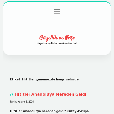
menüyü
Anasayfa
Gizlilik Politikası
Yasal Uyarı
aç
Hakkımızda
Güzellik ve Neşe
Hayatına ışıltı katan öneriler bul!
Etiket:
Hititler günümüzde hangi şehirde
Hititler Anadoluya Nereden Geldi
Tarih: Kasım 2, 2024
Hititler Anadolu’ya nereden geldi? Kuzey Avrupa