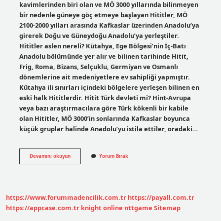
kavimlerinden biri olan ve MÖ 3000 yıllarında bilinmeyen
bir nedenle güneye göç etmeye başlayan Hititler, MÖ
2100-2000 yılları arasında Kafkaslar üzerinden Anadolu’ya
girerek Doğu ve Güneydoğu Anadolu’ya yerleştiler.
Hititler aslen nereli? Kütahya, Ege Bölgesi’nin İç-Batı
Anadolu bölümünde yer alır ve bilinen tarihinde Hitit,
Frig, Roma, Bizans, Selçuklu, Germiyan ve Osmanlı
dönemlerine ait medeniyetlere ev sahipliği yapmıştır.
Kütahya ili sınırları içindeki bölgelere yerleşen bilinen en
eski halk Hititlerdir. Hitit Türk devleti mi? Hint-Avrupa
veya bazı araştırmacılara göre Türk kökenli bir kabile
olan Hititler, MÖ 3000’in sonlarında Kafkaslar boyunca
küçük gruplar halinde Anadolu’yu istila ettiler, oradaki…
Hititler
Devamını okuyun
Yorum Bırak
Anadoluya
Nereden
Geldi
https://www.forummadencilik.com.tr
https://payall.com.tr
https://appcase.com.tr
knight online
nttgame
Sitemap