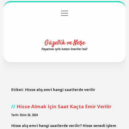
menüyü
Anasayfa
Gizlilik Politikası
Yasal Uyarı
aç
Hakkımızda
Güzellik ve Neşe
Hayatına ışıltı katan öneriler bul!
Etiket:
Hisse alış emri hangi saatlerde verilir
Hisse Almak Için Saat Kaçta Emir Verilir
Tarih: Ekim 26, 2024
Hisse alış emri hangi saatlerde verilir? Hisse senedi işlem