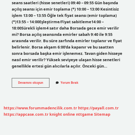
seans saatleri (hisse senetleri) 09:40 – 09:55 Gün başında
açılış seansı için emir toplama (*) 10:00 – 13:00 Kesintisiz
işlem 13:00 – 13:55 Öğle tek fiyat seansı (emir toplama)
(*)13:55 – 14:00Eşleştirme/Fiyat sabitleme14:00 –
18:00Sürekli işlem4 satır daha Borsada gece emir verilir
mi? Borsa açılış seansında emirler sabah 9:40 ile 9:55
arasında verilir. Bu süre zarfında emirler toplanır ve fiyat
belirlenir. Borsa akşam 6:00’da kapanır ve bu saatten
sonra borsada başka emir işlenemez. Tavan giden hisseye
nasıl emir verilir? Yüksek seviyeye ulaşan hisse senetleri
genellikle ertesi gün alıcılarla açılır. Önceki gün…
Hisse
Devamını okuyun
Yorum Bırak
Almak
Için
Saat
Kaçta
Emir
https://www.forummadencilik.com.tr
https://payall.com.tr
Verilir
https://appcase.com.tr
knight online
nttgame
Sitemap