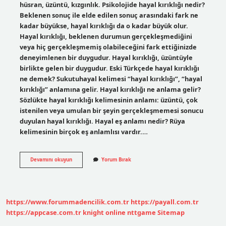
hüsran, üzüntü, kızgınlık. Psikolojide hayal kırıklığı nedir?
Beklenen sonuç ile elde edilen sonuç arasındaki fark ne
kadar büyükse, hayal kırıklığı da o kadar büyük olur.
Hayal kırıklığı, beklenen durumun gerçekleşmediğini
veya hiç gerçekleşmemiş olabileceğini fark ettiğinizde
deneyimlenen bir duygudur. Hayal kırıklığı, üzüntüyle
birlikte gelen bir duygudur. Eski Türkçede hayal kırıklığı
ne demek? Sukutuhayal kelimesi “hayal kırıklığı”, “hayal
kırıklığı” anlamına gelir. Hayal kırıklığı ne anlama gelir?
Sözlükte hayal kırıklığı kelimesinin anlamı: üzüntü, çok
istenilen veya umulan bir şeyin gerçekleşmemesi sonucu
duyulan hayal kırıklığı. Hayal eş anlamı nedir? Rüya
kelimesinin birçok eş anlamlısı vardır.…
Hayal
Devamını okuyun
Yorum Bırak
Kırıklığı
Diğer
Adı
Nedir
https://www.forummadencilik.com.tr
https://payall.com.tr
https://appcase.com.tr
knight online
nttgame
Sitemap