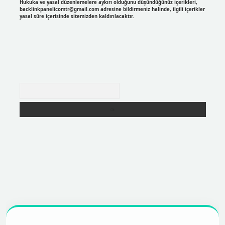
Hukuka ve yasal düzenlemelere aykırı olduğunu düşündüğünüz içerikleri,
backlinkpanelicomtr@gmail.com
adresine bildirmeniz halinde, ilgili içerikler
yasal süre içerisinde sitemizden kaldırılacaktır.
Arama
per
https://betexpergir.net/