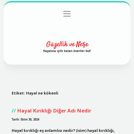
menüyü
Anasayfa
Gizlilik Politikası
Yasal Uyarı
aç
Hakkımızda
Güzellik ve Neşe
Hayatına ışıltı katan öneriler bul!
Etiket:
Hayal ne kökenli
Hayal Kırıklığı Diğer Adı Nedir
Tarih: Ekim 30, 2024
Hayal kırıklığı eş anlamlısı nedir? (isim) hayal kırıklığı,