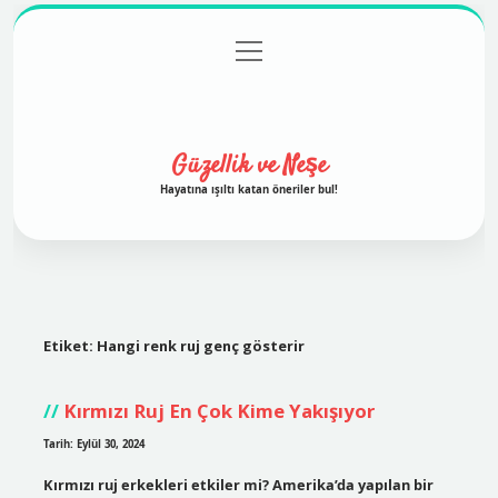
menüyü
Anasayfa
Gizlilik Politikası
Yasal Uyarı
aç
Hakkımızda
Güzellik ve Neşe
Hayatına ışıltı katan öneriler bul!
Etiket:
Hangi renk ruj genç gösterir
Kırmızı Ruj En Çok Kime Yakışıyor
Tarih: Eylül 30, 2024
Kırmızı ruj erkekleri etkiler mi? Amerika’da yapılan bir