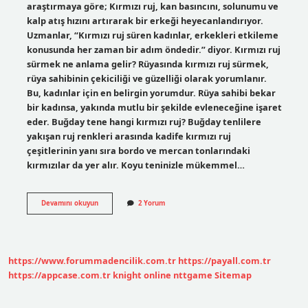
araştırmaya göre; Kırmızı ruj, kan basıncını, solunumu ve
kalp atış hızını artırarak bir erkeği heyecanlandırıyor.
Uzmanlar, “Kırmızı ruj süren kadınlar, erkekleri etkileme
konusunda her zaman bir adım öndedir.” diyor. Kırmızı ruj
sürmek ne anlama gelir? Rüyasında kırmızı ruj sürmek,
rüya sahibinin çekiciliği ve güzelliği olarak yorumlanır.
Bu, kadınlar için en belirgin yorumdur. Rüya sahibi bekar
bir kadınsa, yakında mutlu bir şekilde evleneceğine işaret
eder. Buğday tene hangi kırmızı ruj? Buğday tenlilere
yakışan ruj renkleri arasında kadife kırmızı ruj
çeşitlerinin yanı sıra bordo ve mercan tonlarındaki
kırmızılar da yer alır. Koyu teninizle mükemmel…
Kırmızı
Devamını okuyun
2 Yorum
Ruj
En
Çok
Kime
Yakışıyor
https://www.forummadencilik.com.tr
https://payall.com.tr
https://appcase.com.tr
knight online
nttgame
Sitemap