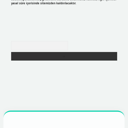
yasal süre içerisinde sitemizden kaldırılacaktır.
Arama
r
https://betexpergir.net/