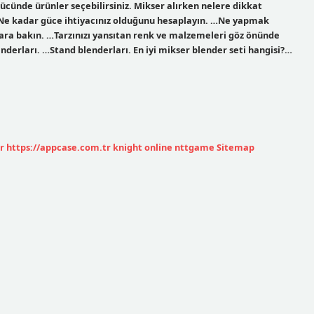
ücünde ürünler seçebilirsiniz. Mikser alırken nelere dikkat
: Ne kadar güce ihtiyacınız olduğunu hesaplayın. …Ne yapmak
lara bakın. …Tarzınızı yansıtan renk ve malzemeleri göz önünde
derları. …Stand blenderları. En iyi mikser blender seti hangisi?…
r
https://appcase.com.tr
knight online
nttgame
Sitemap