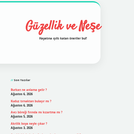
Güzellik ve Neşe
Hayatına ışıltı katan öneriler bul!
Sidebar
grand opera bet
ilbetgir.net
betexper
https://betexpergi
Son Yazılar
Burkan ne anlama gelir ?
Ağustos 6, 2026
Kuduz tırnaktan bulaşır mı ?
Ağustos 6, 2026
Avcı böreği fırında mı kızartma mı ?
Ağustos 5, 2026
Akrilik boya neyle çıkar ?
Ağustos 3, 2026