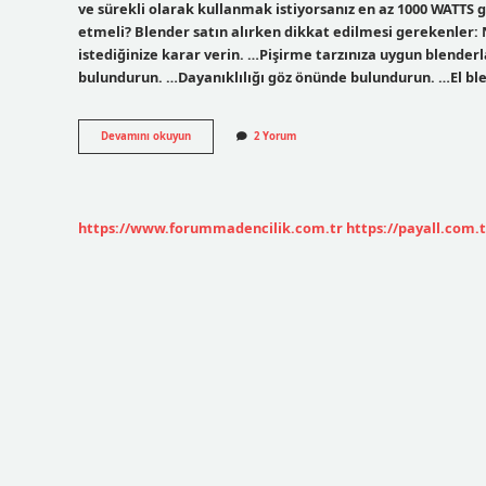
ve sürekli olarak kullanmak istiyorsanız en az 1000 WATTS g
etmeli? Blender satın alırken dikkat edilmesi gerekenler
istediğinize karar verin. …Pişirme tarzınıza uygun blender
bulundurun. …Dayanıklılığı göz önünde bulundurun. …El blen
En
Devamını okuyun
2 Yorum
Güçlü
Mikser
Hangisi
https://www.forummadencilik.com.tr
https://payall.com.t