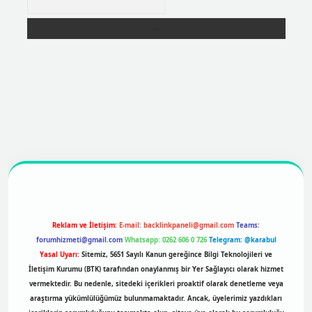
https://betexpergir.net/
Reklam ve İletişim:
E-mail:
backlinkpaneli@gmail.com
Teams:
forumhizmeti@gmail.com
Whatsapp: 0262 606 0 726
Telegram: @karabul
Yasal Uyarı:
Sitemiz, 5651 Sayılı Kanun gereğince Bilgi Teknolojileri ve
İletişim Kurumu (BTK) tarafından onaylanmış bir Yer Sağlayıcı olarak hizmet
vermektedir. Bu nedenle, sitedeki içerikleri proaktif olarak denetleme veya
araştırma yükümlülüğümüz bulunmamaktadır. Ancak, üyelerimiz yazdıkları