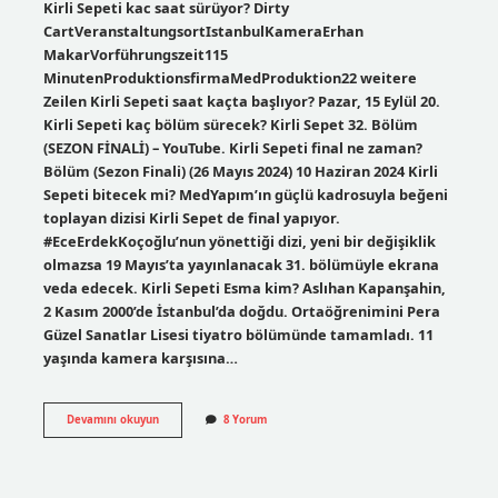
Kirli Sepeti kac saat sürüyor? Dirty
CartVeranstaltungsortIstanbulKameraErhan
MakarVorführungszeit115
MinutenProduktionsfirmaMedProduktion22 weitere
Zeilen Kirli Sepeti saat kaçta başlıyor? Pazar, 15 Eylül 20.
Kirli Sepeti kaç bölüm sürecek? Kirli Sepet 32. Bölüm
(SEZON FİNALİ) – YouTube. Kirli Sepeti final ne zaman?
Bölüm (Sezon Finali) (26 Mayıs 2024) 10 Haziran 2024 Kirli
Sepeti bitecek mi? MedYapım’ın güçlü kadrosuyla beğeni
toplayan dizisi Kirli Sepet de final yapıyor.
#EceErdekKoçoğlu’nun yönettiği dizi, yeni bir değişiklik
olmazsa 19 Mayıs’ta yayınlanacak 31. bölümüyle ekrana
veda edecek. Kirli Sepeti Esma kim? Aslıhan Kapanşahin,
2 Kasım 2000’de İstanbul’da doğdu. Ortaöğrenimini Pera
Güzel Sanatlar Lisesi tiyatro bölümünde tamamladı. 11
yaşında kamera karşısına…
Kirli
Devamını okuyun
8 Yorum
Sepeti
Kaç
Saat
Sürüyor