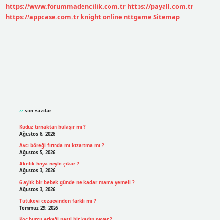
https://www.forummadencilik.com.tr
https://payall.com.tr
https://appcase.com.tr
knight online
nttgame
Sitemap
Sidebar
Son Yazılar
Kuduz tırnaktan bulaşır mı ?
Ağustos 6, 2026
Avcı böreği fırında mı kızartma mı ?
Ağustos 5, 2026
Akrilik boya neyle çıkar ?
Ağustos 3, 2026
6 aylık bir bebek günde ne kadar mama yemeli ?
Ağustos 3, 2026
Tutukevi cezaevinden farklı mı ?
Temmuz 29, 2026
Koç burcu erkeği nasıl bir kadın sever ?