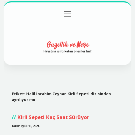
menüyü
Anasayfa
Gizlilik Politikası
Yasal Uyarı
aç
Hakkımızda
Güzellik ve Neşe
Hayatına ışıltı katan öneriler bul!
Etiket:
Halil İbrahim Ceyhan Kirli Sepeti dizisinden
ayrılıyor mu
Kirli Sepeti Kaç Saat Sürüyor
Tarih: Eylül 13, 2024