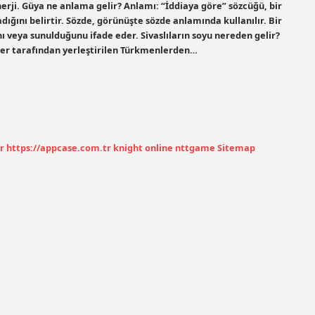
nerji. Güya ne anlama gelir? Anlamı: “İddiaya göre” sözcüğü, bir
ğını belirtir. Sözde, görünüşte sözde anlamında kullanılır. Bir
 veya sunulduğunu ifade eder. Sivaslıların soyu nereden gelir?
tler tarafından yerleştirilen Türkmenlerden…
r
https://appcase.com.tr
knight online
nttgame
Sitemap