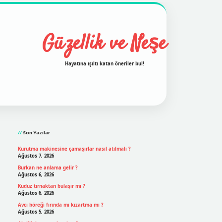
Güzellik ve Neşe
Hayatına ışıltı katan öneriler bul!
Sidebar
grand opera bet
ilbetgir.net
betexper
https://betexpergir
Son Yazılar
Kurutma makinesine çamaşırlar nasıl atılmalı ?
Ağustos 7, 2026
Burkan ne anlama gelir ?
Ağustos 6, 2026
Kuduz tırnaktan bulaşır mı ?
Ağustos 6, 2026
Avcı böreği fırında mı kızartma mı ?
Ağustos 5, 2026