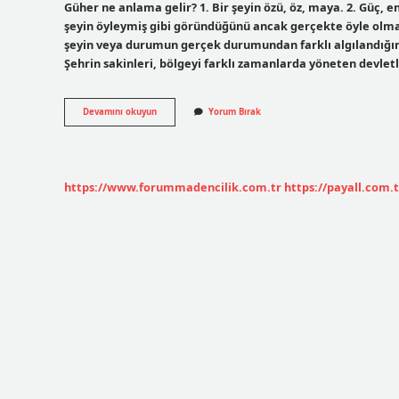
Güher ne anlama gelir? 1. Bir şeyin özü, öz, maya. 2. Güç, e
şeyin öyleymiş gibi göründüğünü ancak gerçekte öyle olmadı
şeyin veya durumun gerçek durumundan farklı algılandığını
Şehrin sakinleri, bölgeyi farklı zamanlarda yöneten devle
Gübür
Devamını okuyun
Yorum Bırak
Ne
Anlama
Gelir
https://www.forummadencilik.com.tr
https://payall.com.t