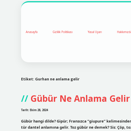
Anasayfa
Gizlilik Politikası
Yasal Uyarı
Hakkımızd
Etiket:
Gurhan ne anlama gelir
Gübür Ne Anlama Gelir
Tarih: Ekim 28, 2024
Gübür hangi dilde? Gipür; Fransızca “giupure” kelimesinden 
tür dantel anlamına gelir. Toz gübür ne demek? Sis: Çöp, to