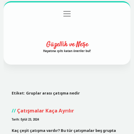
menüyü
Anasayfa
Gizlilik Politikası
Yasal Uyarı
aç
Hakkımızda
Güzellik ve Neşe
Hayatına ışıltı katan öneriler bul!
Etiket:
Gruplar arası çatışma nedir
Çatışmalar Kaça Ayrılır
Tarih: Eylül 23, 2024
Kaç çeşit çatışma vardır? Bu tür çatışmalar beş grupta