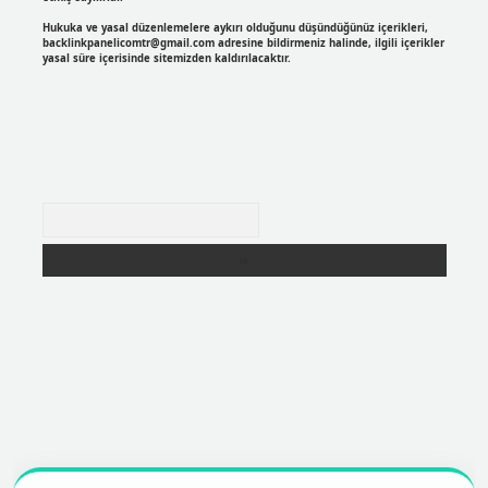
Hukuka ve yasal düzenlemelere aykırı olduğunu düşündüğünüz içerikleri,
backlinkpanelicomtr@gmail.com
adresine bildirmeniz halinde, ilgili içerikler
yasal süre içerisinde sitemizden kaldırılacaktır.
Arama
https://betexpergir.net/