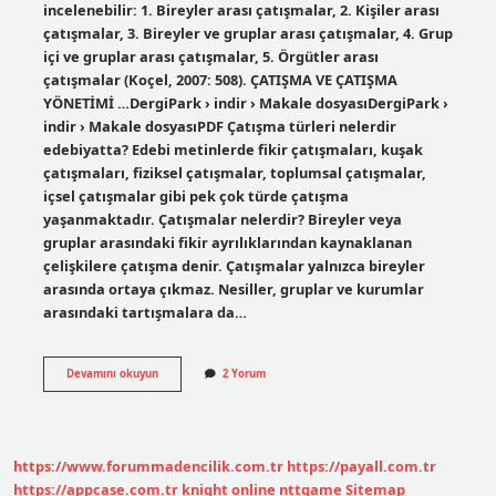
incelenebilir: 1. Bireyler arası çatışmalar, 2. Kişiler arası
çatışmalar, 3. Bireyler ve gruplar arası çatışmalar, 4. Grup
içi ve gruplar arası çatışmalar, 5. Örgütler arası
çatışmalar (Koçel, 2007: 508). ÇATIŞMA VE ÇATIŞMA
YÖNETİMİ …DergiPark › indir › Makale dosyasıDergiPark ›
indir › Makale dosyasıPDF Çatışma türleri nelerdir
edebiyatta? Edebi metinlerde fikir çatışmaları, kuşak
çatışmaları, fiziksel çatışmalar, toplumsal çatışmalar,
içsel çatışmalar gibi pek çok türde çatışma
yaşanmaktadır. Çatışmalar nelerdir? Bireyler veya
gruplar arasındaki fikir ayrılıklarından kaynaklanan
çelişkilere çatışma denir. Çatışmalar yalnızca bireyler
arasında ortaya çıkmaz. Nesiller, gruplar ve kurumlar
arasındaki tartışmalara da…
Çatışmalar
Devamını okuyun
2 Yorum
Kaça
Ayrılır
https://www.forummadencilik.com.tr
https://payall.com.tr
https://appcase.com.tr
knight online
nttgame
Sitemap