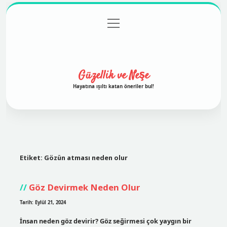
menüyü
Anasayfa
Gizlilik Politikası
Yasal Uyarı
aç
Hakkımızda
Güzellik ve Neşe
Hayatına ışıltı katan öneriler bul!
Etiket:
Gözün atması neden olur
Göz Devirmek Neden Olur
Tarih: Eylül 21, 2024
İnsan neden göz devirir? Göz seğirmesi çok yaygın bir