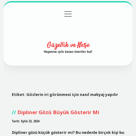
menüyü
Anasayfa
Gizlilik Politikası
Yasal Uyarı
aç
Hakkımızda
Güzellik ve Neşe
Hayatına ışıltı katan öneriler bul!
Etiket:
Gözlerin iri görünmesi için nasıl makyaj yapılır
Dipliner Gözü Büyük Gösterir Mi
Tarih: Eylül 23, 2024
Dipliner gözü küçük gösterir mi? Bu nedenle birçok kişi bu