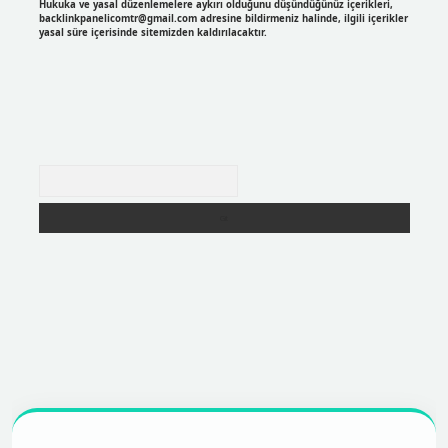
Hukuka ve yasal düzenlemelere aykırı olduğunu düşündüğünüz içerikleri,
backlinkpanelicomtr@gmail.com
adresine bildirmeniz halinde, ilgili içerikler
yasal süre içerisinde sitemizden kaldırılacaktır.
Arama
https://betexpergir.net/