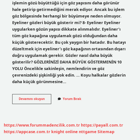
işlemin gözü büyüttüğü için göz yapısını daha görünür
hale getirip getirmediğini merak ediyor. Ancak bu işlem
göz bölgesinde herhangi bir büyümeye neden olmuyor.
Eyeliner gözleri büyük gösterir mi? 8- Eyeliner Eyeliner
uygularken gözün yapısı dikkate alınmalıdır. Eyeliner’ı
tüm göz kapağına uygulamak gözü olduğundan daha
küçük gösterecektir. Bu çok yaygın bir hatadır. Bu hatayı
düzeltmek için eyeliner’ı göz kapağının ortasından dışarı
doğru uygulamak gerekir. Gözler nasıl daha büyük
gösterilir? GÖZLERİNİZİ DAHA BÜYÜK GÖSTERMENİN 10
YOLU Öncelikle sakinleşin, nemlendirin ve göz
çevrenizdeki şişkinliği yok edin. … Koyu halkalar gözlerin
daha küçük görünmesine…
Dipliner
Devamını okuyun
Yorum Bırak
Gözü
Büyük
Gösterir
Mi
https://www.forummadencilik.com.tr
https://payall.com.tr
https://appcase.com.tr
knight online
nttgame
Sitemap