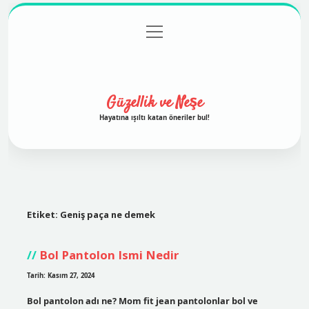
menüyü
Anasayfa
Gizlilik Politikası
Yasal Uyarı
aç
Hakkımızda
Güzellik ve Neşe
Hayatına ışıltı katan öneriler bul!
Etiket:
Geniş paça ne demek
Bol Pantolon Ismi Nedir
Tarih: Kasım 27, 2024
Bol pantolon adı ne? Mom fit jean pantolonlar bol ve