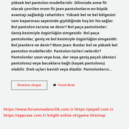
yüksek bel pantolon modelleridir. Dilimizde anne fit
olarak çevrilen mom fit jean pantolonların en büyük
avantajı sağladığı rahatlıktır. Yüksek bel ve bel bölgesini
tam kapatması sayesinde giyildiğinde hoş bir his sağlar.
Bol pantolon tarzına ne denir? Bol paça pantolonlar:
Geniş kesimiyle özgürlüğün simgesidir. Bol paça
pantolonlar, geniş ve bol kesimiyle özgürlüğün simgesidir.
Bol jeanlere ne denir? Mom Jean: Bunlar bol ve yüksek bel
pantolon modelleridir. Pantolon türleri nelerdir?
Pantolonlar uzun veya kısa, dar veya geniş paçalı (denizci
pantolonu) veya bacaklara bağlı (kayak pantolonu)
olabilir. Etek uçları kavisli veya düzdür. Pantolonların…
Bol
Devamını okuyun
Yorum Bırak
Pantolon
Ismi
Nedir
https://www.forummadencilik.com.tr
https://payall.com.tr
https://appcase.com.tr
knight online
nttgame
Sitemap