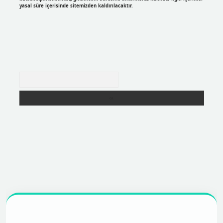
yasal süre içerisinde sitemizden kaldırılacaktır.
Arama
r
https://betexpergir.net/