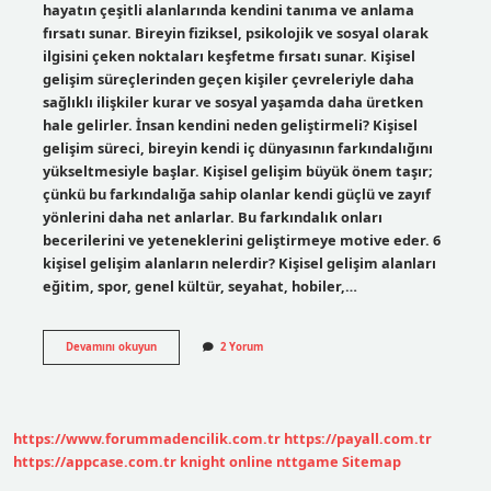
hayatın çeşitli alanlarında kendini tanıma ve anlama
fırsatı sunar. Bireyin fiziksel, psikolojik ve sosyal olarak
ilgisini çeken noktaları keşfetme fırsatı sunar. Kişisel
gelişim süreçlerinden geçen kişiler çevreleriyle daha
sağlıklı ilişkiler kurar ve sosyal yaşamda daha üretken
hale gelirler. İnsan kendini neden geliştirmeli? Kişisel
gelişim süreci, bireyin kendi iç dünyasının farkındalığını
yükseltmesiyle başlar. Kişisel gelişim büyük önem taşır;
çünkü bu farkındalığa sahip olanlar kendi güçlü ve zayıf
yönlerini daha net anlarlar. Bu farkındalık onları
becerilerini ve yeteneklerini geliştirmeye motive eder. 6
kişisel gelişim alanların nelerdir? Kişisel gelişim alanları
eğitim, spor, genel kültür, seyahat, hobiler,…
Kişisel
Devamını okuyun
2 Yorum
Gelişim
Neden
Önemli
https://www.forummadencilik.com.tr
https://payall.com.tr
https://appcase.com.tr
knight online
nttgame
Sitemap