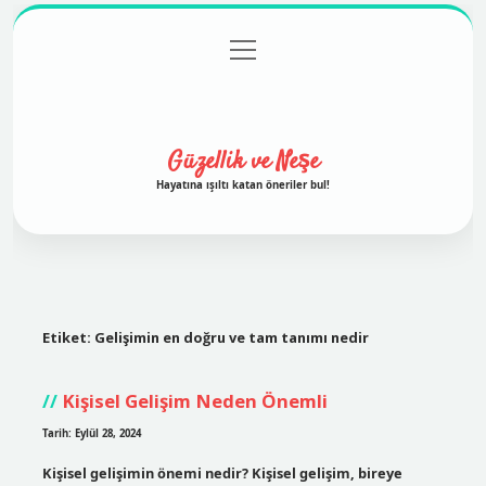
menüyü
Anasayfa
Gizlilik Politikası
Yasal Uyarı
aç
Hakkımızda
Güzellik ve Neşe
Hayatına ışıltı katan öneriler bul!
Etiket:
Gelişimin en doğru ve tam tanımı nedir
Kişisel Gelişim Neden Önemli
Tarih: Eylül 28, 2024
Kişisel gelişimin önemi nedir? Kişisel gelişim, bireye