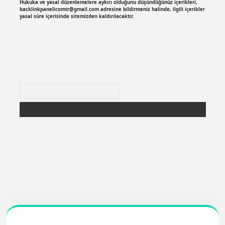
Hukuka ve yasal düzenlemelere aykırı olduğunu düşündüğünüz içerikleri,
backlinkpanelicomtr@gmail.com
adresine bildirmeniz halinde, ilgili içerikler
yasal süre içerisinde sitemizden kaldırılacaktır.
Arama
r
https://betexpergir.net/