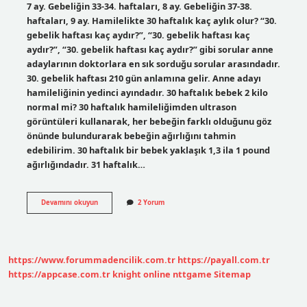
7 ay. Gebeliğin 33-34. haftaları, 8 ay. Gebeliğin 37-38.
haftaları, 9 ay. Hamilelikte 30 haftalık kaç aylık olur? “30.
gebelik haftası kaç aydır?”, “30. gebelik haftası kaç
aydır?”, “30. gebelik haftası kaç aydır?” gibi sorular anne
adaylarının doktorlara en sık sorduğu sorular arasındadır.
30. gebelik haftası 210 gün anlamına gelir. Anne adayı
hamileliğinin yedinci ayındadır. 30 haftalık bebek 2 kilo
normal mi? 30 haftalık hamileliğimden ultrason
görüntüleri kullanarak, her bebeğin farklı olduğunu göz
önünde bulundurarak bebeğin ağırlığını tahmin
edebilirim. 30 haftalık bir bebek yaklaşık 1,3 ila 1 pound
ağırlığındadır. 31 haftalık…
30
Devamını okuyun
2 Yorum
Haftalık
Gebelik
Kaç
Aylık
Oluyor
https://www.forummadencilik.com.tr
https://payall.com.tr
https://appcase.com.tr
knight online
nttgame
Sitemap