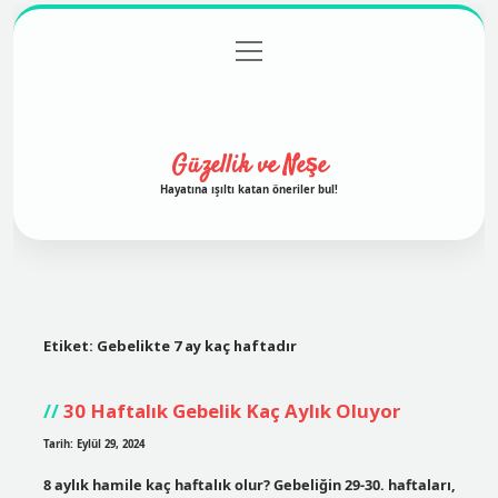
menüyü
Anasayfa
Gizlilik Politikası
Yasal Uyarı
aç
Hakkımızda
Güzellik ve Neşe
Hayatına ışıltı katan öneriler bul!
Etiket:
Gebelikte 7 ay kaç haftadır
30 Haftalık Gebelik Kaç Aylık Oluyor
Tarih: Eylül 29, 2024
8 aylık hamile kaç haftalık olur? Gebeliğin 29-30. haftaları,