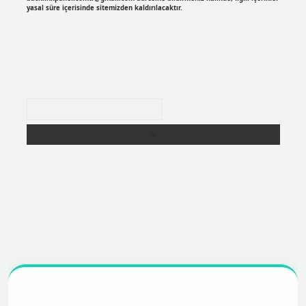
yasal süre içerisinde sitemizden kaldırılacaktır.
Arama
r
https://betexpergir.net/