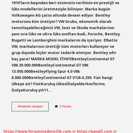
1910’ların başından beri otomotiv tarihinin en prestijli ve
lüks modellerini üretmesiyle biliniyor. Marka bugün
Volkswagen AG çatısı altında devam ediyor. Bentley
motorunu kim üretiyor? VW Grubu, ekonomik olarak
tanımlayabileceğimiz VW, Seat ve Skoda markalarının
yanı sıra lüks ve ultra lüks sınıftan Audi, Porsche, Bentley,
Bugatti ve Lamborghini markalarını da içeriyor. Elbette
VW, markalarının ürettiği tüm motorları kullanıyor ve
grup dışında hiçbir motor tedarik etmiyor. Bentley sıfır
kaç para? MARKA MODEL FİYATIBentleyContinental GT
V8₺ 29.000.000BentleyContinental GT V8₺
13.950.000BentleyFlying Spur 4.0 V8₺
8.800.000BentleyContinental GT V12₺ 6.250. Fiat hangi
ülkeye ait? FiatKuruluş ülkesiİtalyaMerkezTorino,
İtalyaKuruluş yılı11…
Bentley
Devamını okuyun
2 Yorum
Hangi
Ülkeye
Ait
https://www.forummadencilik.com.tr
https://payall.com.tr