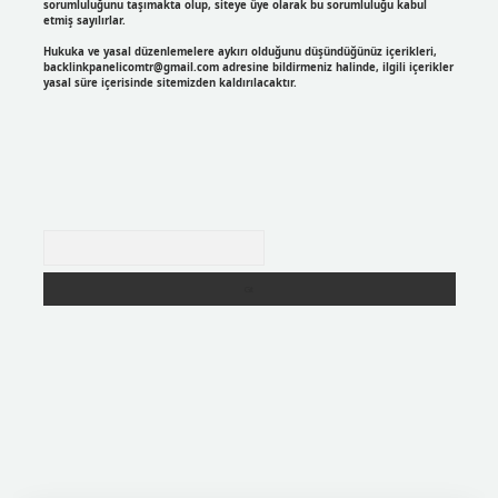
sorumluluğunu taşımakta olup, siteye üye olarak bu sorumluluğu kabul
etmiş sayılırlar.
Hukuka ve yasal düzenlemelere aykırı olduğunu düşündüğünüz içerikleri,
backlinkpanelicomtr@gmail.com
adresine bildirmeniz halinde, ilgili içerikler
yasal süre içerisinde sitemizden kaldırılacaktır.
Arama
r
https://betexpergir.net/