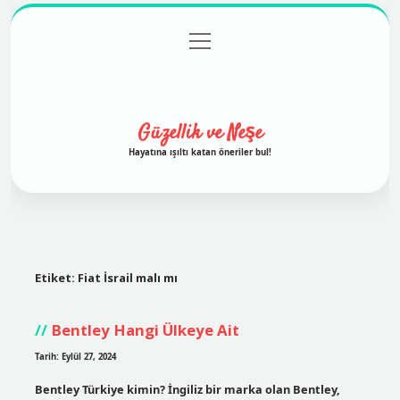
menüyü
Anasayfa
Gizlilik Politikası
Yasal Uyarı
aç
Hakkımızda
Güzellik ve Neşe
Hayatına ışıltı katan öneriler bul!
Etiket:
Fiat İsrail malı mı
Bentley Hangi Ülkeye Ait
Tarih: Eylül 27, 2024
Bentley Türkiye kimin? İngiliz bir marka olan Bentley,