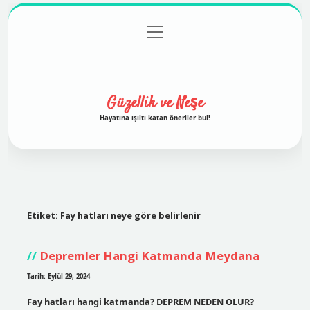
menüyü
Anasayfa
Gizlilik Politikası
Yasal Uyarı
aç
Hakkımızda
Güzellik ve Neşe
Hayatına ışıltı katan öneriler bul!
Etiket:
Fay hatları neye göre belirlenir
Depremler Hangi Katmanda Meydana
Tarih: Eylül 29, 2024
Fay hatları hangi katmanda? DEPREM NEDEN OLUR?