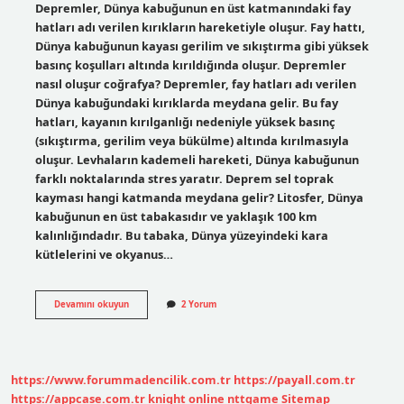
Depremler, Dünya kabuğunun en üst katmanındaki fay
hatları adı verilen kırıkların hareketiyle oluşur. Fay hattı,
Dünya kabuğunun kayası gerilim ve sıkıştırma gibi yüksek
basınç koşulları altında kırıldığında oluşur. Depremler
nasıl oluşur coğrafya? Depremler, fay hatları adı verilen
Dünya kabuğundaki kırıklarda meydana gelir. Bu fay
hatları, kayanın kırılganlığı nedeniyle yüksek basınç
(sıkıştırma, gerilim veya bükülme) altında kırılmasıyla
oluşur. Levhaların kademeli hareketi, Dünya kabuğunun
farklı noktalarında stres yaratır. Deprem sel toprak
kayması hangi katmanda meydana gelir? Litosfer, Dünya
kabuğunun en üst tabakasıdır ve yaklaşık 100 km
kalınlığındadır. Bu tabaka, Dünya yüzeyindeki kara
kütlelerini ve okyanus…
Depremler
Devamını okuyun
2 Yorum
Hangi
Katmanda
Meydana
https://www.forummadencilik.com.tr
https://payall.com.tr
https://appcase.com.tr
knight online
nttgame
Sitemap