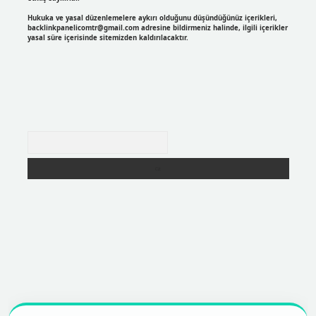
Hukuka ve yasal düzenlemelere aykırı olduğunu düşündüğünüz içerikleri,
backlinkpanelicomtr@gmail.com
adresine bildirmeniz halinde, ilgili içerikler
yasal süre içerisinde sitemizden kaldırılacaktır.
Arama
https://betexpergir.net/