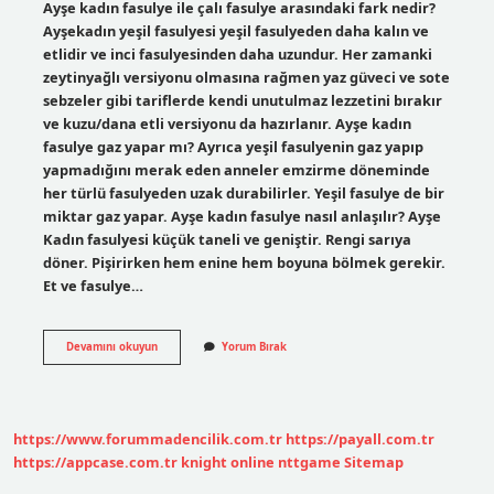
Ayşe kadın fasulye ile çalı fasulye arasındaki fark nedir?
Ayşekadın yeşil fasulyesi yeşil fasulyeden daha kalın ve
etlidir ve inci fasulyesinden daha uzundur. Her zamanki
zeytinyağlı versiyonu olmasına rağmen yaz güveci ve sote
sebzeler gibi tariflerde kendi unutulmaz lezzetini bırakır
ve kuzu/dana etli versiyonu da hazırlanır. Ayşe kadın
fasulye gaz yapar mı? Ayrıca yeşil fasulyenin gaz yapıp
yapmadığını merak eden anneler emzirme döneminde
her türlü fasulyeden uzak durabilirler. Yeşil fasulye de bir
miktar gaz yapar. Ayşe kadın fasulye nasıl anlaşılır? Ayşe
Kadın fasulyesi küçük taneli ve geniştir. Rengi sarıya
döner. Pişirirken hem enine hem boyuna bölmek gerekir.
Et ve fasulye…
Ayşe
Devamını okuyun
Yorum Bırak
Kadın
Fasulye
Neden
https://www.forummadencilik.com.tr
https://payall.com.tr
https://appcase.com.tr
knight online
nttgame
Sitemap