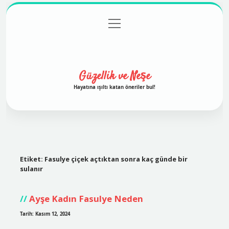
menüyü
Anasayfa
Gizlilik Politikası
Yasal Uyarı
aç
Hakkımızda
Güzellik ve Neşe
Hayatına ışıltı katan öneriler bul!
Etiket:
Fasulye çiçek açtıktan sonra kaç günde bir
sulanır
Ayşe Kadın Fasulye Neden
Tarih: Kasım 12, 2024