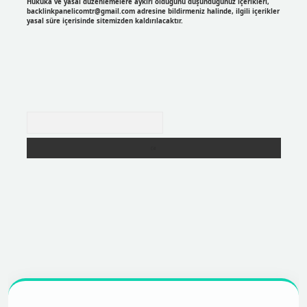
Hukuka ve yasal düzenlemelere aykırı olduğunu düşündüğünüz içerikleri,
backlinkpanelicomtr@gmail.com
adresine bildirmeniz halinde, ilgili içerikler
yasal süre içerisinde sitemizden kaldırılacaktır.
Arama
r
https://betexpergir.net/