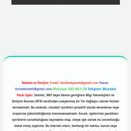
https://betexpergir.net/
Reklam ve İletişim:
E-mail:
backlinkpaneli@gmail.com
Teams:
forumhizmeti@gmail.com
Whatsapp: 0262 606 0 726
Telegram: @karabul
Yasal Uyarı:
Sitemiz, 5651 Sayılı Kanun gereğince Bilgi Teknolojileri ve
İletişim Kurumu (BTK) tarafından onaylanmış bir Yer Sağlayıcı olarak hizmet
vermektedir. Bu nedenle, sitedeki içerikleri proaktif olarak denetleme veya
araştırma yükümlülüğümüz bulunmamaktadır. Ancak, üyelerimiz yazdıkları
içeriklerin sorumluluğunu taşımakta olup, siteye üye olarak bu sorumluluğu
kabul etmiş sayılırlar. Bu internet sitesi, herhangi bir marka, kurum veya