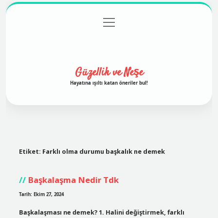
menüyü
Anasayfa
Gizlilik Politikası
Yasal Uyarı
aç
Hakkımızda
Güzellik ve Neşe
Hayatına ışıltı katan öneriler bul!
Etiket:
Farklı olma durumu başkalık ne demek
Başkalaşma Nedir Tdk
Tarih: Ekim 27, 2024
Başkalaşması ne demek? 1. Halini değiştirmek, farklı