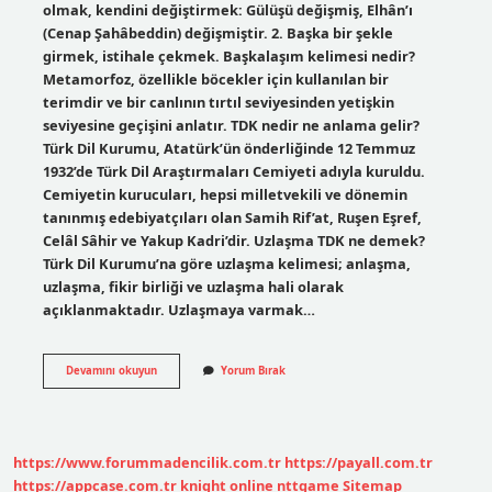
olmak, kendini değiştirmek: Gülüşü değişmiş, Elhân’ı
(Cenap Şahâbeddin) değişmiştir. 2. Başka bir şekle
girmek, istihale çekmek. Başkalaşım kelimesi nedir?
Metamorfoz, özellikle böcekler için kullanılan bir
terimdir ve bir canlının tırtıl seviyesinden yetişkin
seviyesine geçişini anlatır. TDK nedir ne anlama gelir?
Türk Dil Kurumu, Atatürk’ün önderliğinde 12 Temmuz
1932’de Türk Dil Araştırmaları Cemiyeti adıyla kuruldu.
Cemiyetin kurucuları, hepsi milletvekili ve dönemin
tanınmış edebiyatçıları olan Samih Rif’at, Ruşen Eşref,
Celâl Sâhir ve Yakup Kadri’dir. Uzlaşma TDK ne demek?
Türk Dil Kurumu’na göre uzlaşma kelimesi; anlaşma,
uzlaşma, fikir birliği ve uzlaşma hali olarak
açıklanmaktadır. Uzlaşmaya varmak…
Başkalaşma
Devamını okuyun
Yorum Bırak
Nedir
Tdk
https://www.forummadencilik.com.tr
https://payall.com.tr
https://appcase.com.tr
knight online
nttgame
Sitemap