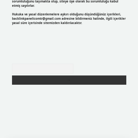
sorumluluğunu taşımakta olup, siteye üye olarak bu sorumluluğu kabul
etmiş sayılırlar.
Hukuka ve yasal düzenlemelere aykırı olduğunu düşündüğünüz içerikleri,
backlinkpanelicomtr@gmail.com
adresine bildirmeniz halinde, ilgili içerikler
yasal süre içerisinde sitemizden kaldırılacaktır.
Arama
r
https://betexpergir.net/