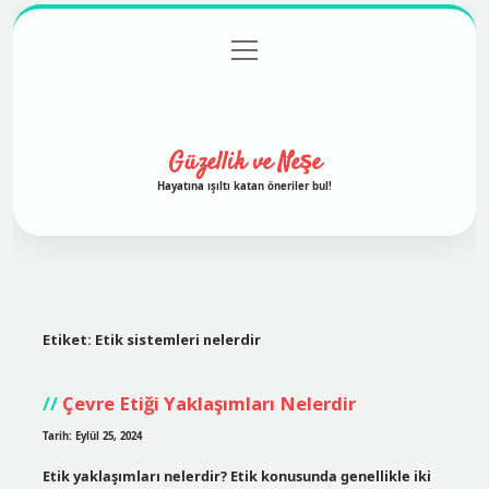
menüyü
Anasayfa
Gizlilik Politikası
Yasal Uyarı
aç
Hakkımızda
Güzellik ve Neşe
Hayatına ışıltı katan öneriler bul!
Etiket:
Etik sistemleri nelerdir
Çevre Etiği Yaklaşımları Nelerdir
Tarih: Eylül 25, 2024
Etik yaklaşımları nelerdir? Etik konusunda genellikle iki