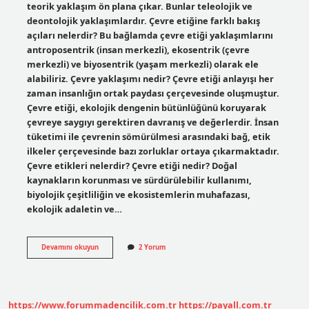
teorik yaklaşım ön plana çıkar. Bunlar teleolojik ve
deontolojik yaklaşımlardır. Çevre etiğine farklı bakış
açıları nelerdir? Bu bağlamda çevre etiği yaklaşımlarını
antroposentrik (insan merkezli), ekosentrik (çevre
merkezli) ve biyosentrik (yaşam merkezli) olarak ele
alabiliriz. Çevre yaklaşımı nedir? Çevre etiği anlayışı her
zaman insanlığın ortak paydası çerçevesinde oluşmuştur.
Çevre etiği, ekolojik dengenin bütünlüğünü koruyarak
çevreye saygıyı gerektiren davranış ve değerlerdir. İnsan
tüketimi ile çevrenin sömürülmesi arasındaki bağ, etik
ilkeler çerçevesinde bazı zorluklar ortaya çıkarmaktadır.
Çevre etikleri nelerdir? Çevre etiği nedir? Doğal
kaynakların korunması ve sürdürülebilir kullanımı,
biyolojik çeşitliliğin ve ekosistemlerin muhafazası,
ekolojik adaletin ve…
Çevre
Devamını okuyun
2 Yorum
Etiği
Yaklaşımları
Nelerdir
https://www.forummadencilik.com.tr
https://payall.com.tr