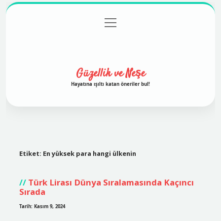
menüyü
Anasayfa
Gizlilik Politikası
Yasal Uyarı
aç
Hakkımızda
Güzellik ve Neşe
Hayatına ışıltı katan öneriler bul!
Etiket:
En yüksek para hangi ülkenin
Türk Lirası Dünya Sıralamasında Kaçıncı
Sırada
Tarih: Kasım 9, 2024