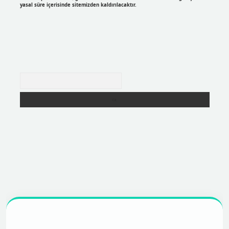
yasal süre içerisinde sitemizden kaldırılacaktır.
Arama
xper
https://betexpergir.net/