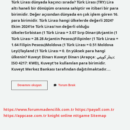
Türk Lirası dünyada kaçıncı sırada? Türk Lirası (TRY) Lira
altı haneli bir dönüşüm oranına sahiptir ve itibari bir para
birimidir. Değer açısından dünyada en çok işlem gören 16.
para birimidir. Türk Lirası hangi ülkelerde değerli 2024?
Ekim 2024’te Türk Lirası’nın değerli olduğu
ülkelerSırbistan (1 Türk Lirası = 3.07 Sırp Dinarı)Arjantin (1
Türk Lirası = 28.28 Arjantin Pesosu)Filipinler (1 Türk Lirası =
1.64 Filipin Pesosu)Moldova (1 Türk Lirası = 0.51 Moldova
Leyi)Tayland (1 Türk Lirası = 0. En yüksek para hangi
ülkenin? Kuveyt Dinarı Kuveyt Dinarı (Arapça: دينار كويتي;
ISO 4217: KWD), Kuveyt’te kullanılan para birimidir.
Kuveyt Merkez Bankası tarafından dağıtılmaktadır.…
Türk
Devamını okuyun
Yorum Bırak
Lirası
Dünya
Sıralamasında
Kaçıncı
Sırada
https://www.forummadencilik.com.tr
https://payall.com.tr
https://appcase.com.tr
knight online
nttgame
Sitemap