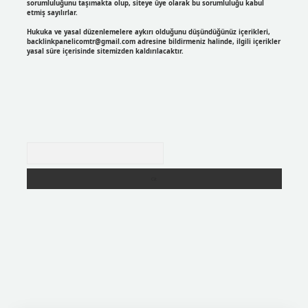
sorumluluğunu taşımakta olup, siteye üye olarak bu sorumluluğu kabul
etmiş sayılırlar.
Hukuka ve yasal düzenlemelere aykırı olduğunu düşündüğünüz içerikleri,
backlinkpanelicomtr@gmail.com
adresine bildirmeniz halinde, ilgili içerikler
yasal süre içerisinde sitemizden kaldırılacaktır.
Arama
r
https://betexpergir.net/