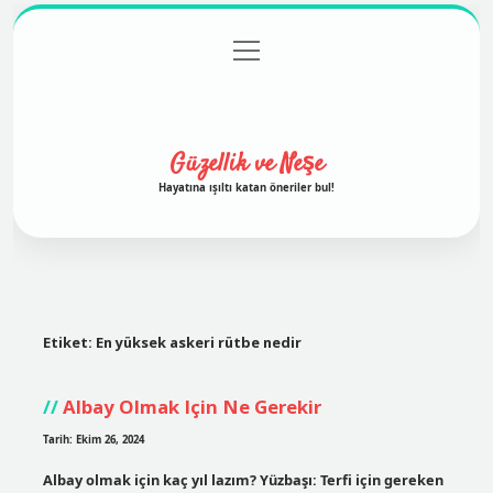
menüyü
Anasayfa
Gizlilik Politikası
Yasal Uyarı
aç
Hakkımızda
Güzellik ve Neşe
Hayatına ışıltı katan öneriler bul!
Etiket:
En yüksek askeri rütbe nedir
Albay Olmak Için Ne Gerekir
Tarih: Ekim 26, 2024
Albay olmak için kaç yıl lazım? Yüzbaşı: Terfi için gereken