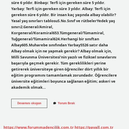
süre 6 yıldır. Binbaşı: Terfi için gereken süre 5 yıldır.
Yarbay: Terfi için gereken süre 3 yıldır. Albay: Terfi için
gereken süre 6 yıldır. Bir insan kaç yaşında albay olabilir?
Yasal yaş sınırları tablosuS.No.Sınıf ve rütbelerYedek yaş
sınırı2.General/Amiral,
Korgeneral/Koramiral653.Tümgeneral/Tümamiral,
Tuğgeneral/Tümamiral624.Herhangi bir sınıftan
Albay605.Muharebe sınıfından Yarbay5526 satır daha
Albay olmak için ne yapmak gerekir? Albay olmak için,
Milli Savunma Üniversitesi’nin yazılı ve fiziksel sınavlarını
başarıyla geçmek gerekir. Tüm gereklilikleri yerine
getirerek üniversiteye giren öğrenciler dört yıllık bir
eğitim programını tamamlamak zorundadır. Öğrencilere
üniversite eğitimleri boyunca sağlanan eğitim; askeri ve
akademik olmak…
Albay
Devamını okuyun
Yorum Bırak
Olmak
Için
Ne
Gerekir
https://www.forummadencilik.com.tr
https://payall.com.tr