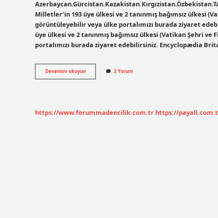
Azerbaycan.Gürcistan.Kazakistan.Kırgızistan.Özbekistan.T
Milletler’in 193 üye ülkesi ve 2 tanınmış bağımsız ülkesi (Vat
görüntüleyebilir veya ülke portalımızı burada ziyaret edebil
üye ülkesi ve 2 tanınmış bağımsız ülkesi (Vatikan Şehri ve Fi
portalımızı burada ziyaret edebilirsiniz. Encyclopædia Bri
Kaç
Devamını okuyun
2 Yorum
Ülke
Var
2024
https://www.forummadencilik.com.tr
https://payall.com.t