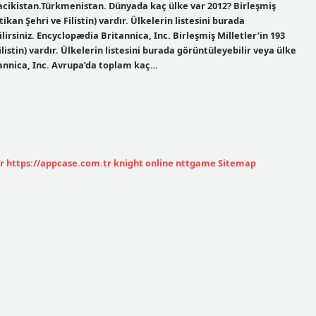
acikistan.Türkmenistan. Dünyada kaç ülke var 2012? Birleşmiş
ikan Şehri ve Filistin) vardır. Ülkelerin listesini burada
irsiniz. Encyclopædia Britannica, Inc. Birleşmiş Milletler’in 193
listin) vardır. Ülkelerin listesini burada görüntüleyebilir veya ülke
tannica, Inc. Avrupa’da toplam kaç…
r
https://appcase.com.tr
knight online
nttgame
Sitemap