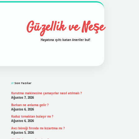
Güzellik ve Neşe
Hayatına ışıltı katan öneriler bul!
Sidebar
grand opera bet
ilbetgir.net
betexper
https://betexper
Son Yazılar
Kurutma makinesine çamaşırlar nasıl atılmalı ?
Ağustos 7, 2026
Burkan ne anlama gelir ?
Ağustos 6, 2026
Kuduz tırnaktan bulaşır mı ?
Ağustos 6, 2026
Avcı böreği fırında mı kızartma mı ?
Ağustos 5, 2026