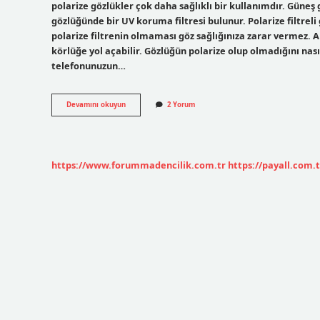
polarize gözlükler çok daha sağlıklı bir kullanımdır. Güneş
gözlüğünde bir UV koruma filtresi bulunur. Polarize filtre
polarize filtrenin olmaması göz sağlığınıza zarar vermez. 
körlüğe yol açabilir. Gözlüğün polarize olup olmadığını nas
telefonunuzun…
Polarize
Devamını okuyun
2 Yorum
Gözlük
Ne
Demek
https://www.forummadencilik.com.tr
https://payall.com.t