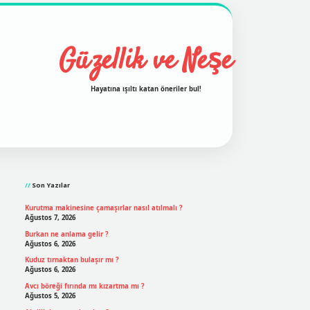
Güzellik ve Neşe
Hayatına ışıltı katan öneriler bul!
Sidebar
grand opera bet
ilbetgir.net
betexper
https://betexpergir
Son Yazılar
Kurutma makinesine çamaşırlar nasıl atılmalı ?
Ağustos 7, 2026
Burkan ne anlama gelir ?
Ağustos 6, 2026
Kuduz tırnaktan bulaşır mı ?
Ağustos 6, 2026
Avcı böreği fırında mı kızartma mı ?
Ağustos 5, 2026