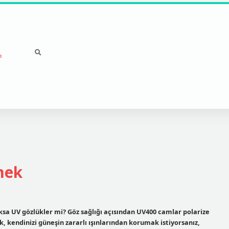
a
mek
ksa UV gözlükler mi? Göz sağlığı açısından UV400 camlar polarize
k, kendinizi güneşin zararlı ışınlarından korumak istiyorsanız,