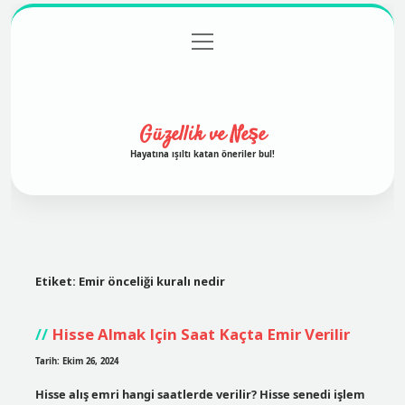
menüyü
Anasayfa
Gizlilik Politikası
Yasal Uyarı
aç
Hakkımızda
Güzellik ve Neşe
Hayatına ışıltı katan öneriler bul!
Etiket:
Emir önceliği kuralı nedir
Hisse Almak Için Saat Kaçta Emir Verilir
Tarih: Ekim 26, 2024
Hisse alış emri hangi saatlerde verilir? Hisse senedi işlem