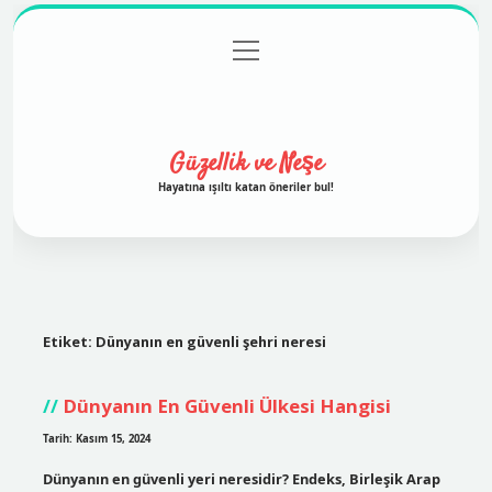
menüyü
Anasayfa
Gizlilik Politikası
Yasal Uyarı
aç
Hakkımızda
Güzellik ve Neşe
Hayatına ışıltı katan öneriler bul!
Etiket:
Dünyanın en güvenli şehri neresi
Dünyanın En Güvenli Ülkesi Hangisi
Tarih: Kasım 15, 2024
Dünyanın en güvenli yeri neresidir? Endeks, Birleşik Arap