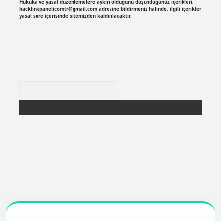
Hukuka ve yasal düzenlemelere aykırı olduğunu düşündüğünüz içerikleri,
backlinkpanelicomtr@gmail.com
adresine bildirmeniz halinde, ilgili içerikler
yasal süre içerisinde sitemizden kaldırılacaktır.
Arama
r
https://betexpergir.net/