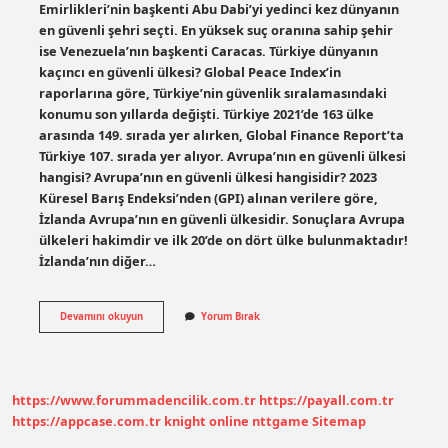
Emirlikleri’nin başkenti Abu Dabi’yi yedinci kez dünyanın
en güvenli şehri seçti. En yüksek suç oranına sahip şehir
ise Venezuela’nın başkenti Caracas. Türkiye dünyanın
kaçıncı en güvenli ülkesi? Global Peace Index’in
raporlarına göre, Türkiye’nin güvenlik sıralamasındaki
konumu son yıllarda değişti. Türkiye 2021’de 163 ülke
arasında 149. sırada yer alırken, Global Finance Report’ta
Türkiye 107. sırada yer alıyor. Avrupa’nın en güvenli ülkesi
hangisi? Avrupa’nın en güvenli ülkesi hangisidir? 2023
Küresel Barış Endeksi’nden (GPI) alınan verilere göre,
İzlanda Avrupa’nın en güvenli ülkesidir. Sonuçlara Avrupa
ülkeleri hakimdir ve ilk 20’de on dört ülke bulunmaktadır!
İzlanda’nın diğer…
Dünyanın
Devamını okuyun
Yorum Bırak
En
Güvenli
Ülkesi
Hangisi
https://www.forummadencilik.com.tr
https://payall.com.tr
https://appcase.com.tr
knight online
nttgame
Sitemap