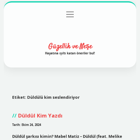
menüyü
Anasayfa
Gizlilik Politikası
Yasal Uyarı
aç
Hakkımızda
Güzellik ve Neşe
Hayatına ışıltı katan öneriler bul!
Etiket:
Düldülü kim seslendiriyor
Düldül Kim Yazdı
Tarih: Ekim 24, 2024
Düldül şarkısı kimin? Mabel Matiz – Düldül (feat. Melike