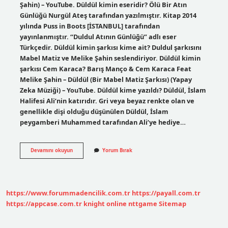
Şahin) – YouTube. Düldül kimin eseridir? Ölü Bir Atın
Günlüğü Nurgül Ateş tarafından yazılmıştır. Kitap 2014
yılında Puss in Boots [İSTANBUL] tarafından
yayınlanmıştır. “Duldul Atının Günlüğü” adlı eser
Türkçedir. Düldül kimin şarkısı kime ait? Duldul şarkısını
Mabel Matiz ve Melike Şahin seslendiriyor. Düldül kimin
şarkısı Cem Karaca? Barış Manço & Cem Karaca Feat
Melike Şahin – Düldül (Bir Mabel Matiz Şarkısı) (Yapay
Zeka Müziği) – YouTube. Düldül kime yazıldı? Düldül, İslam
Halifesi Ali’nin katırıdır. Gri veya beyaz renkte olan ve
genellikle dişi olduğu düşünülen Düldül, İslam
peygamberi Muhammed tarafından Ali’ye hediye…
Düldül
Devamını okuyun
Yorum Bırak
Kim
Yazdı
https://www.forummadencilik.com.tr
https://payall.com.tr
https://appcase.com.tr
knight online
nttgame
Sitemap