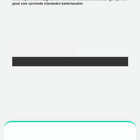
yasal süre içerisinde sitemizden kaldırılacaktır.
Arama
er
https://betexpergir.net/