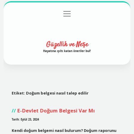
menüyü
Anasayfa
Gizlilik Politikası
Yasal Uyarı
aç
Hakkımızda
Güzellik ve Neşe
Hayatına ışıltı katan öneriler bul!
Etiket:
Doğum belgesi nasıl talep edilir
E-Devlet Doğum Belgesi Var Mı
Tarih: Eylül 23, 2024
Kendi doğum belgemi nasıl bulurum? Doğum raporunu