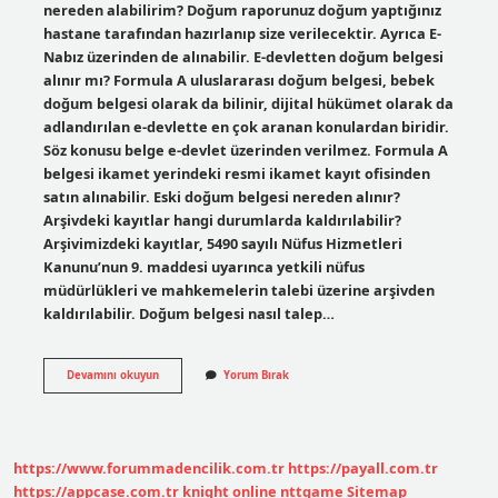
nereden alabilirim? Doğum raporunuz doğum yaptığınız
hastane tarafından hazırlanıp size verilecektir. Ayrıca E-
Nabız üzerinden de alınabilir. E-devletten doğum belgesi
alınır mı? Formula A uluslararası doğum belgesi, bebek
doğum belgesi olarak da bilinir, dijital hükümet olarak da
adlandırılan e-devlette en çok aranan konulardan biridir.
Söz konusu belge e-devlet üzerinden verilmez. Formula A
belgesi ikamet yerindeki resmi ikamet kayıt ofisinden
satın alınabilir. Eski doğum belgesi nereden alınır?
Arşivdeki kayıtlar hangi durumlarda kaldırılabilir?
Arşivimizdeki kayıtlar, 5490 sayılı Nüfus Hizmetleri
Kanunu’nun 9. maddesi uyarınca yetkili nüfus
müdürlükleri ve mahkemelerin talebi üzerine arşivden
kaldırılabilir. Doğum belgesi nasıl talep…
E-
Devamını okuyun
Yorum Bırak
Devlet
Doğum
Belgesi
Var
Mı
https://www.forummadencilik.com.tr
https://payall.com.tr
https://appcase.com.tr
knight online
nttgame
Sitemap