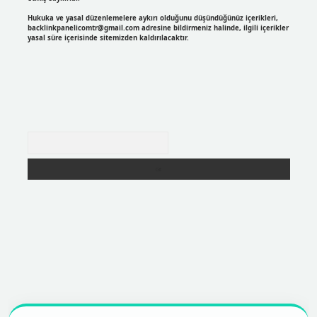
Hukuka ve yasal düzenlemelere aykırı olduğunu düşündüğünüz içerikleri,
backlinkpanelicomtr@gmail.com
adresine bildirmeniz halinde, ilgili içerikler
yasal süre içerisinde sitemizden kaldırılacaktır.
Arama
https://betexpergir.net/