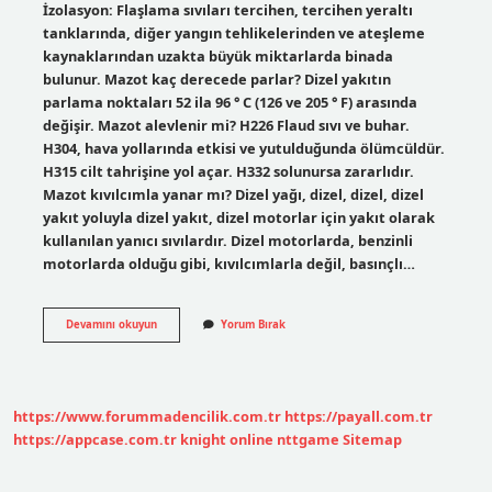
İzolasyon: Flaşlama sıvıları tercihen, tercihen yeraltı
tanklarında, diğer yangın tehlikelerinden ve ateşleme
kaynaklarından uzakta büyük miktarlarda binada
bulunur. Mazot kaç derecede parlar? Dizel yakıtın
parlama noktaları 52 ila 96 ° C (126 ve 205 ° F) arasında
değişir. Mazot alevlenir mi? H226 Flaud sıvı ve buhar.
H304, hava yollarında etkisi ve yutulduğunda ölümcüldür.
H315 cilt tahrişine yol açar. H332 solunursa zararlıdır.
Mazot kıvılcımla yanar mı? Dizel yağı, dizel, dizel, dizel
yakıt yoluyla dizel yakıt, dizel motorlar için yakıt olarak
kullanılan yanıcı sıvılardır. Dizel motorlarda, benzinli
motorlarda olduğu gibi, kıvılcımlarla değil, basınçlı…
Mazot
Devamını okuyun
Yorum Bırak
Parlayıcı
Mıdır
https://www.forummadencilik.com.tr
https://payall.com.tr
https://appcase.com.tr
knight online
nttgame
Sitemap