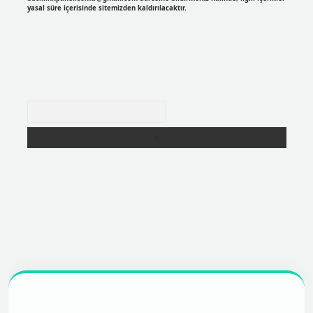
yasal süre içerisinde sitemizden kaldırılacaktır.
Arama
r
https://betexpergir.net/