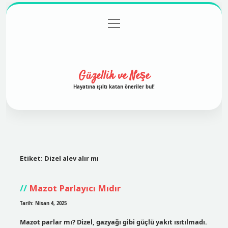
menüyü
Anasayfa
Gizlilik Politikası
Yasal Uyarı
aç
Hakkımızda
Güzellik ve Neşe
Hayatına ışıltı katan öneriler bul!
Etiket:
Dizel alev alır mı
Mazot Parlayıcı Mıdır
Tarih: Nisan 4, 2025
Mazot parlar mı? Dizel, gazyağı gibi güçlü yakıt ısıtılmadı.