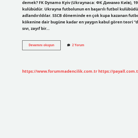
demek? FK Dynamo Kyiv (Ukraynaca: ФК Динамо Київ), 1927 
kulübüdür. Ukrayna futbolunun en başarılı futbol kulübüdür.
adlandırıldılar. SSCB döneminde en çok kupa kazanan futb
kökenine dair bugüne kadar en yaygın kabul gören teori “din
sıvı, zayıf bir…
Dinamodur
Devamını okuyun
2 Yorum
Ne
Demek
https://www.forummadencilik.com.tr
https://payall.com.t