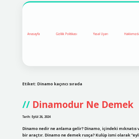
Anasayfa
Gizlilik Politikası
Yasal Uyarı
Hakkımızd
Etiket:
Dinamo kaçıncı sırada
Dinamodur Ne Demek
Tarih: Eylül 26, 2024
Dinamo nedir ne anlama gelir? Dinamo, içindeki mıknatıs v
bir araçtır. Dinamo ne demek rusça? Kulüp ismi olarak “e