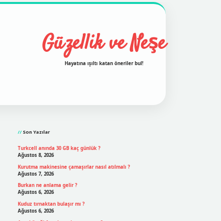
Güzellik ve Neşe
Hayatına ışıltı katan öneriler bul!
Sidebar
grand opera bet
ilbetgir.net
betexper
https://betexpergir
Son Yazılar
Turkcell anında 30 GB kaç günlük ?
Ağustos 8, 2026
Kurutma makinesine çamaşırlar nasıl atılmalı ?
Ağustos 7, 2026
Burkan ne anlama gelir ?
Ağustos 6, 2026
Kuduz tırnaktan bulaşır mı ?
Ağustos 6, 2026