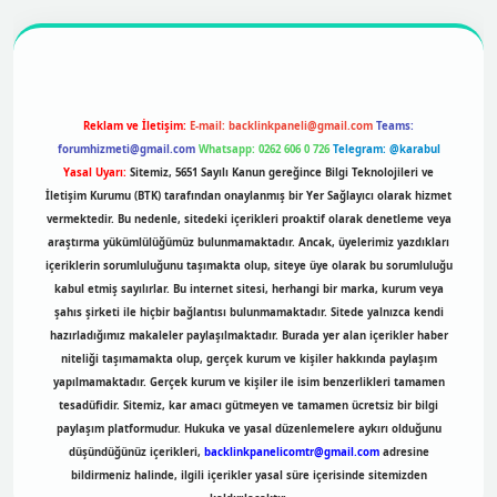
er
https://betexpergir.net/
Reklam ve İletişim:
E-mail:
backlinkpaneli@gmail.com
Teams:
forumhizmeti@gmail.com
Whatsapp: 0262 606 0 726
Telegram: @karabul
Yasal Uyarı:
Sitemiz, 5651 Sayılı Kanun gereğince Bilgi Teknolojileri ve
İletişim Kurumu (BTK) tarafından onaylanmış bir Yer Sağlayıcı olarak hizmet
vermektedir. Bu nedenle, sitedeki içerikleri proaktif olarak denetleme veya
araştırma yükümlülüğümüz bulunmamaktadır. Ancak, üyelerimiz yazdıkları
içeriklerin sorumluluğunu taşımakta olup, siteye üye olarak bu sorumluluğu
kabul etmiş sayılırlar. Bu internet sitesi, herhangi bir marka, kurum veya
şahıs şirketi ile hiçbir bağlantısı bulunmamaktadır. Sitede yalnızca kendi
hazırladığımız makaleler paylaşılmaktadır. Burada yer alan içerikler haber
niteliği taşımamakta olup, gerçek kurum ve kişiler hakkında paylaşım
yapılmamaktadır. Gerçek kurum ve kişiler ile isim benzerlikleri tamamen
tesadüfidir. Sitemiz, kar amacı gütmeyen ve tamamen ücretsiz bir bilgi
paylaşım platformudur. Hukuka ve yasal düzenlemelere aykırı olduğunu
düşündüğünüz içerikleri,
backlinkpanelicomtr@gmail.com
adresine
bildirmeniz halinde, ilgili içerikler yasal süre içerisinde sitemizden