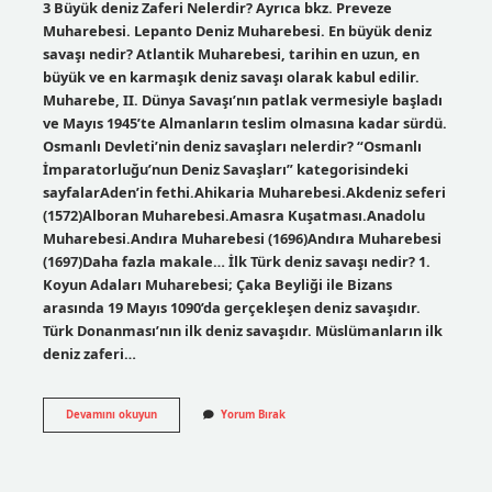
3 Büyük deniz Zaferi Nelerdir? Ayrıca bkz. Preveze
Muharebesi. Lepanto Deniz Muharebesi. En büyük deniz
savaşı nedir? Atlantik Muharebesi, tarihin en uzun, en
büyük ve en karmaşık deniz savaşı olarak kabul edilir.
Muharebe, II. Dünya Savaşı’nın patlak vermesiyle başladı
ve Mayıs 1945’te Almanların teslim olmasına kadar sürdü.
Osmanlı Devleti’nin deniz savaşları nelerdir? “Osmanlı
İmparatorluğu’nun Deniz Savaşları” kategorisindeki
sayfalarAden’in fethi.Ahikaria Muharebesi.Akdeniz seferi
(1572)Alboran Muharebesi.Amasra Kuşatması.Anadolu
Muharebesi.Andıra Muharebesi (1696)Andıra Muharebesi
(1697)Daha fazla makale… İlk Türk deniz savaşı nedir? 1.
Koyun Adaları Muharebesi; Çaka Beyliği ile Bizans
arasında 19 Mayıs 1090’da gerçekleşen deniz savaşıdır.
Türk Donanması’nın ilk deniz savaşıdır. Müslümanların ilk
deniz zaferi…
Deniz
Devamını okuyun
Yorum Bırak
Savaşları
Nelerdir