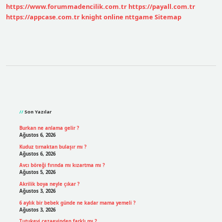
https://www.forummadencilik.com.tr
https://payall.com.tr
https://appcase.com.tr
knight online
nttgame
Sitemap
Sidebar
Son Yazılar
Burkan ne anlama gelir ?
Ağustos 6, 2026
Kuduz tırnaktan bulaşır mı ?
Ağustos 6, 2026
Avcı böreği fırında mı kızartma mı ?
Ağustos 5, 2026
Akrilik boya neyle çıkar ?
Ağustos 3, 2026
6 aylık bir bebek günde ne kadar mama yemeli ?
Ağustos 3, 2026
Tutukevi cezaevinden farklı mı ?