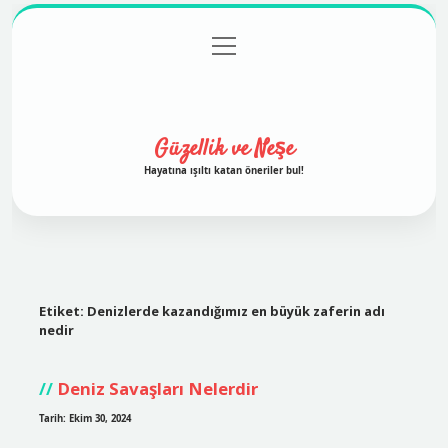
menüyü
Anasayfa
Gizlilik Politikası
Yasal Uyarı
aç
Hakkımızda
Güzellik ve Neşe
Hayatına ışıltı katan öneriler bul!
Etiket:
Denizlerde kazandığımız en büyük zaferin adı
nedir
Deniz Savaşları Nelerdir
Tarih: Ekim 30, 2024