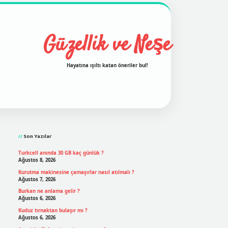
Güzellik ve Neşe
Hayatına ışıltı katan öneriler bul!
Sidebar
grand opera bet
ilbetgir.net
betexper
https://betexpergir
Son Yazılar
Turkcell anında 30 GB kaç günlük ?
Ağustos 8, 2026
Kurutma makinesine çamaşırlar nasıl atılmalı ?
Ağustos 7, 2026
Burkan ne anlama gelir ?
Ağustos 6, 2026
Kuduz tırnaktan bulaşır mı ?
Ağustos 6, 2026