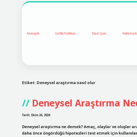
Anasayfa
Gizlilik Politikası
Yasal Uyarı
Hakkımızd
Etiket:
Deneysel araştırma nasıl olur
Deneysel Araştırma Ned
Tarih: Ekim 24, 2024
Deneysel araştırma ne demek? Amaç, olaylar ve oluşlar aras
daha önce öngördüğü hipotezleri test etmek için kullanıl