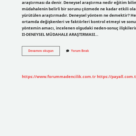
araştırması da denir. Deneysel araştırma nedir eğitim bilim
müdahalenin belirli bir sorunu çözmede ne kadar etkili ola
yürütülen araştırmadır. Deneysel yöntem ne demektir? Her
ortamda değişkenleri ve faktörleri kontrol etmeyi ve sonu
yöntemin amacı, incelenen olgudaki neden-sonuç ilişkileri
II-DENEYSEL MÜDAHALE ARAŞTIRMASI…
Deneysel
Devamını okuyun
Yorum Bırak
Araştırma
Nedir
Kısaca
https://www.forummadencilik.com.tr
https://payall.com.t