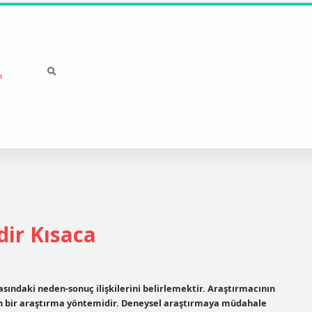
a
ir Kısaca
ındaki neden-sonuç ilişkilerini belirlemektir. Araştırmacının
an bir araştırma yöntemidir. Deneysel araştırmaya müdahale