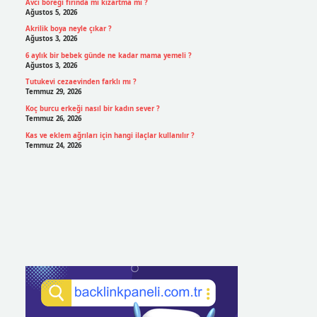
Avcı böreği fırında mı kızartma mı ?
Ağustos 5, 2026
Akrilik boya neyle çıkar ?
Ağustos 3, 2026
6 aylık bir bebek günde ne kadar mama yemeli ?
Ağustos 3, 2026
Tutukevi cezaevinden farklı mı ?
Temmuz 29, 2026
Koç burcu erkeği nasıl bir kadın sever ?
Temmuz 26, 2026
Kas ve eklem ağrıları için hangi ilaçlar kullanılır ?
Temmuz 24, 2026