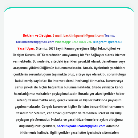
https://betexpergir.net/
Reklam ve İletişim:
E-mail:
backlinkpaneli@gmail.com
Teams:
forumhizmeti@gmail.com
Whatsapp: 0262 606 0 726
Telegram: @karabul
Yasal Uyarı:
Sitemiz, 5651 Sayılı Kanun gereğince Bilgi Teknolojileri ve
İletişim Kurumu (BTK) tarafından onaylanmış bir Yer Sağlayıcı olarak hizmet
vermektedir. Bu nedenle, sitedeki içerikleri proaktif olarak denetleme veya
araştırma yükümlülüğümüz bulunmamaktadır. Ancak, üyelerimiz yazdıkları
içeriklerin sorumluluğunu taşımakta olup, siteye üye olarak bu sorumluluğu
kabul etmiş sayılırlar. Bu internet sitesi, herhangi bir marka, kurum veya
şahıs şirketi ile hiçbir bağlantısı bulunmamaktadır. Sitede yalnızca kendi
hazırladığımız makaleler paylaşılmaktadır. Burada yer alan içerikler haber
niteliği taşımamakta olup, gerçek kurum ve kişiler hakkında paylaşım
yapılmamaktadır. Gerçek kurum ve kişiler ile isim benzerlikleri tamamen
tesadüfidir. Sitemiz, kar amacı gütmeyen ve tamamen ücretsiz bir bilgi
paylaşım platformudur. Hukuka ve yasal düzenlemelere aykırı olduğunu
düşündüğünüz içerikleri,
backlinkpanelicomtr@gmail.com
adresine
bildirmeniz halinde, ilgili içerikler yasal süre içerisinde sitemizden