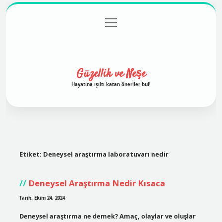
menüyü
Anasayfa
Gizlilik Politikası
Yasal Uyarı
aç
Hakkımızda
Güzellik ve Neşe
Hayatına ışıltı katan öneriler bul!
Etiket:
Deneysel araştırma laboratuvarı nedir
Deneysel Araştırma Nedir Kısaca
Tarih: Ekim 24, 2024
Deneysel araştırma ne demek? Amaç, olaylar ve oluşlar