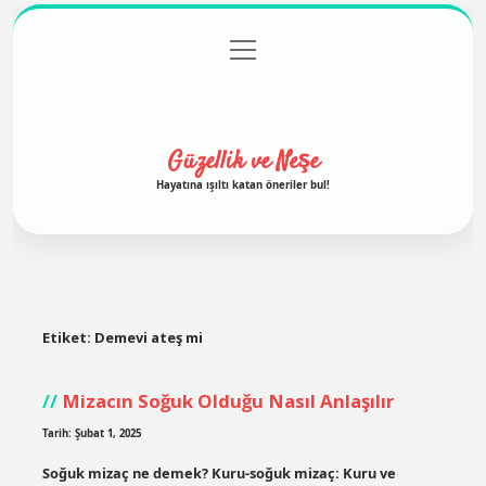
menüyü
Anasayfa
Gizlilik Politikası
Yasal Uyarı
aç
Hakkımızda
Güzellik ve Neşe
Hayatına ışıltı katan öneriler bul!
Etiket:
Demevi ateş mi
Mizacın Soğuk Olduğu Nasıl Anlaşılır
Tarih: Şubat 1, 2025
Soğuk mizaç ne demek? Kuru-soğuk mizaç: Kuru ve