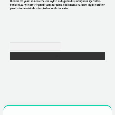
Hukuka ve yasal düzenlemelere aykırı olduğunu düşündüğünüz içerikleri,
backlinkpanelicomtr@gmail.com
adresine bildirmeniz halinde, ilgili içerikler
yasal süre içerisinde sitemizden kaldırılacaktır.
Arama
https://betexpergir.net/