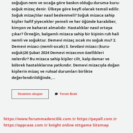
soğuğun nem ve sıcağa göre baskın olduğu duruma kuru-
soğuk mizaç denir. Ülkeye göre keyfi olarak temsil edilir.
Soğuk mizaçlılar nasıl beslenmeli? Soğuk mizaca sahip
kişiler hafif yiyecekler yemeli ve her öğünde karabiber,
kimyon ve baharat almalıdır. Hastalıklar nasıl ortaya
çıkar? Örneğin, balgamlı mizaca sahip bir kişinin ruh hali
nemli ve soğuktur. Demevi mizaç sıcak mı soğuk mu? 2.
Demevi mizacı (nemli-sıcak) 3. Sevdavi mizacı (kuru-
soğuk)26 Şubat 2024 Demevi mizacının özellikleri
nelerdir? Bu mizaca sahip kişiler cilt, kalp damar ve
böbrek hastalıklarına yatkındır. Demevi mizacıyla doğan
kişilerin mizaç ve ruhsal durumları birlikte
değerlendirildiğinde,…
Mizacın
Devamını okuyun
Yorum Bırak
Soğuk
Olduğu
Nasıl
Anlaşılır
https://www.forummadencilik.com.tr
https://payall.com.tr
https://appcase.com.tr
knight online
nttgame
Sitemap