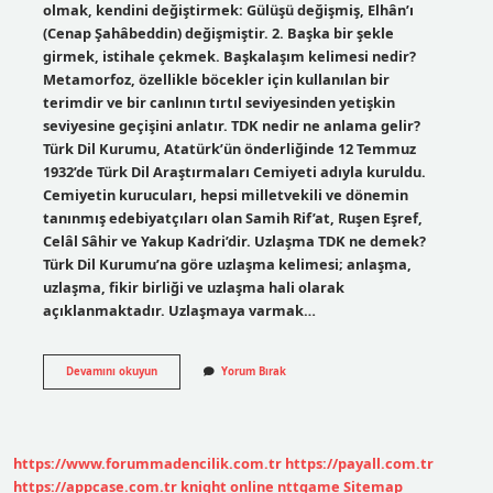
olmak, kendini değiştirmek: Gülüşü değişmiş, Elhân’ı
(Cenap Şahâbeddin) değişmiştir. 2. Başka bir şekle
girmek, istihale çekmek. Başkalaşım kelimesi nedir?
Metamorfoz, özellikle böcekler için kullanılan bir
terimdir ve bir canlının tırtıl seviyesinden yetişkin
seviyesine geçişini anlatır. TDK nedir ne anlama gelir?
Türk Dil Kurumu, Atatürk’ün önderliğinde 12 Temmuz
1932’de Türk Dil Araştırmaları Cemiyeti adıyla kuruldu.
Cemiyetin kurucuları, hepsi milletvekili ve dönemin
tanınmış edebiyatçıları olan Samih Rif’at, Ruşen Eşref,
Celâl Sâhir ve Yakup Kadri’dir. Uzlaşma TDK ne demek?
Türk Dil Kurumu’na göre uzlaşma kelimesi; anlaşma,
uzlaşma, fikir birliği ve uzlaşma hali olarak
açıklanmaktadır. Uzlaşmaya varmak…
Başkalaşma
Devamını okuyun
Yorum Bırak
Nedir
Tdk
https://www.forummadencilik.com.tr
https://payall.com.tr
https://appcase.com.tr
knight online
nttgame
Sitemap