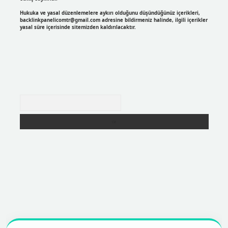
Hukuka ve yasal düzenlemelere aykırı olduğunu düşündüğünüz içerikleri,
backlinkpanelicomtr@gmail.com
adresine bildirmeniz halinde, ilgili içerikler
yasal süre içerisinde sitemizden kaldırılacaktır.
Arama
r
https://betexpergir.net/