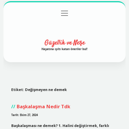
menüyü
Anasayfa
Gizlilik Politikası
Yasal Uyarı
aç
Hakkımızda
Güzellik ve Neşe
Hayatına ışıltı katan öneriler bul!
Etiket:
Değişmeyen ne demek
Başkalaşma Nedir Tdk
Tarih: Ekim 27, 2024
Başkalaşması ne demek? 1. Halini değiştirmek, farklı