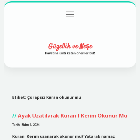
menüyü
Anasayfa
Gizlilik Politikası
Yasal Uyarı
aç
Hakkımızda
Güzellik ve Neşe
Hayatına ışıltı katan öneriler bul!
Etiket:
Çorapsız Kuran okunur mu
Ayak Uzatılarak Kuran I Kerim Okunur Mu
Tarih: Ekim 1, 2024
Kuranı Kerim uzanarak okunur mu? Yatarak namaz