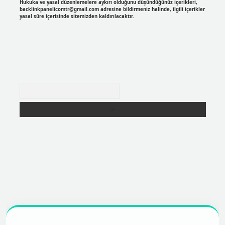
Hukuka ve yasal düzenlemelere aykırı olduğunu düşündüğünüz içerikleri,
backlinkpanelicomtr@gmail.com
adresine bildirmeniz halinde, ilgili içerikler
yasal süre içerisinde sitemizden kaldırılacaktır.
Arama
r
https://betexpergir.net/