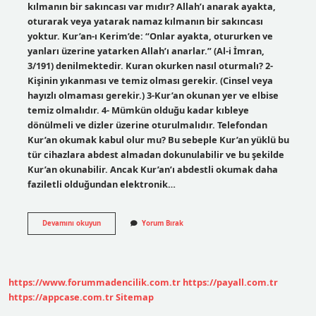
kılmanın bir sakıncası var mıdır? Allah’ı anarak ayakta,
oturarak veya yatarak namaz kılmanın bir sakıncası
yoktur. Kur’an-ı Kerim’de: “Onlar ayakta, otururken ve
yanları üzerine yatarken Allah’ı anarlar.” (Al-i İmran,
3/191) denilmektedir. Kuran okurken nasıl oturmalı? 2-
Kişinin yıkanması ve temiz olması gerekir. (Cinsel veya
hayızlı olmaması gerekir.) 3-Kur’an okunan yer ve elbise
temiz olmalıdır. 4- Mümkün olduğu kadar kıbleye
dönülmeli ve dizler üzerine oturulmalıdır. Telefondan
Kur’an okumak kabul olur mu? Bu sebeple Kur’an yüklü bu
tür cihazlara abdest almadan dokunulabilir ve bu şekilde
Kur’an okunabilir. Ancak Kur’an’ı abdestli okumak daha
faziletli olduğundan elektronik…
Ayak
Devamını okuyun
Yorum Bırak
Uzatılarak
Kuran
I
Kerim
Okunur
https://www.forummadencilik.com.tr
https://payall.com.tr
Mu
https://appcase.com.tr
Sitemap