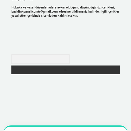
Hukuka ve yasal düzenlemelere aykırı olduğunu düşündüğünüz içerikleri,
backlinkpanelicomtr@gmail.com
adresine bildirmeniz halinde, ilgili içerikler
yasal süre içerisinde sitemizden kaldırılacaktır.
Arama
per
https://betexpergir.net/