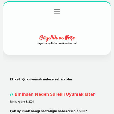
menüyü
Anasayfa
Gizlilik Politikası
Yasal Uyarı
aç
Hakkımızda
Güzellik ve Neşe
Hayatına ışıltı katan öneriler bul!
Etiket:
Çok uyumak nelere sebep olur
Bir Insan Neden Sürekli Uyumak Ister
Tarih: Kasım 8, 2024
Çok uyumak hangi hastalığın habercisi olabilir?