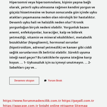
Hipersomni veya hipersomnolans, kişinin yaşına bağlı
olarak, yeterli uyku almasına rağmen kendini yorgun ve
güçsüz hissetmesine ve bunun sonucunda gün içinde uyku
atakları yaşamasına neden olan nörolojik bir hastalıktır.
Devamlı uyku hali ve halsizlik neden olur? Kronik
yorgunluğun birçok nedeni olabilir. Yorgunluk bazen
anemi, enfeksiyonlar, karaciğer, kalp ve böbrek
yetmezliği, vitamin ve mineral eksiklikleri, metabolik
bozukluklar (hipoglisemi), hormonal sorunlar
(hipotiroidizm, adrenal yetmezlik) ve kanser gibi ciddi
sağlık sorunlarının ilk belirtisi olabilir. Sürekli uyuma
isteği nasıl geçer? Bu taktiklerle uyuma isteğine karşı
koyun. … 1- Uykusuzluk için su içmeyi unutmayın. … 2-
Sabahları çay ve…
Bir
Devamını okuyun
Yorum Bırak
Insan
Neden
Sürekli
Uyumak
Ister
https://www.forummadencilik.com.tr
https://payall.com.tr
https://appcase.com.tr
knight online
nttgame
Sitemap