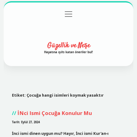
menüyü
Anasayfa
Gizlilik Politikası
Yasal Uyarı
aç
Hakkımızda
Güzellik ve Neşe
Hayatına ışıltı katan öneriler bul!
Etiket:
Çocuğa hangi isimleri koymak yasaktır
İNci Ismi Çocuğa Konulur Mu
Tarih: Eylül 27, 2024
İnci ismi dinen uygun mu? Hayır, İnci ismi Kur’an-ı