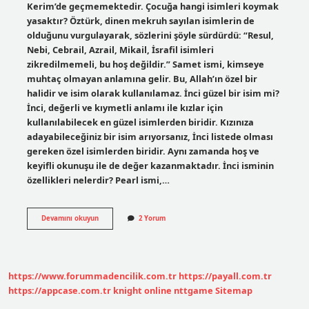
Kerim’de geçmemektedir. Çocuğa hangi isimleri koymak
yasaktır? Öztürk, dinen mekruh sayılan isimlerin de
olduğunu vurgulayarak, sözlerini şöyle sürdürdü: “Resul,
Nebi, Cebrail, Azrail, Mikail, İsrafil isimleri
zikredilmemeli, bu hoş değildir.” Samet ismi, kimseye
muhtaç olmayan anlamına gelir. Bu, Allah’ın özel bir
halidir ve isim olarak kullanılamaz. İnci güzel bir isim mi?
İnci, değerli ve kıymetli anlamı ile kızlar için
kullanılabilecek en güzel isimlerden biridir. Kızınıza
adayabileceğiniz bir isim arıyorsanız, İnci listede olması
gereken özel isimlerden biridir. Aynı zamanda hoş ve
keyifli okunuşu ile de değer kazanmaktadır. İnci isminin
özellikleri nelerdir? Pearl ismi,…
İNci
Devamını okuyun
2 Yorum
Ismi
Çocuğa
Konulur
Mu
https://www.forummadencilik.com.tr
https://payall.com.tr
https://appcase.com.tr
knight online
nttgame
Sitemap