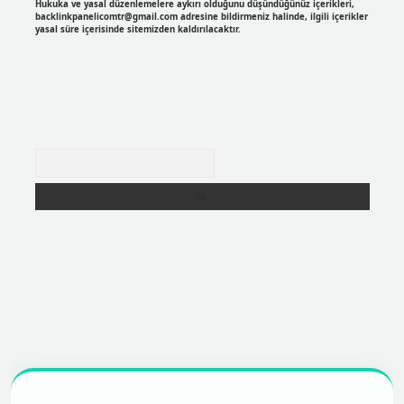
Hukuka ve yasal düzenlemelere aykırı olduğunu düşündüğünüz içerikleri,
backlinkpanelicomtr@gmail.com
adresine bildirmeniz halinde, ilgili içerikler
yasal süre içerisinde sitemizden kaldırılacaktır.
Arama
r
https://betexpergir.net/