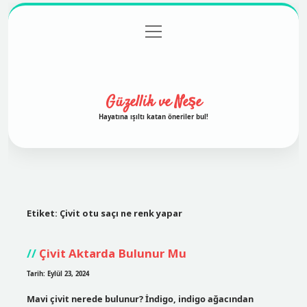
menüyü
Anasayfa
Gizlilik Politikası
Yasal Uyarı
aç
Hakkımızda
Güzellik ve Neşe
Hayatına ışıltı katan öneriler bul!
Etiket:
Çivit otu saçı ne renk yapar
Çivit Aktarda Bulunur Mu
Tarih: Eylül 23, 2024
Mavi çivit nerede bulunur? İndigo, indigo ağacından