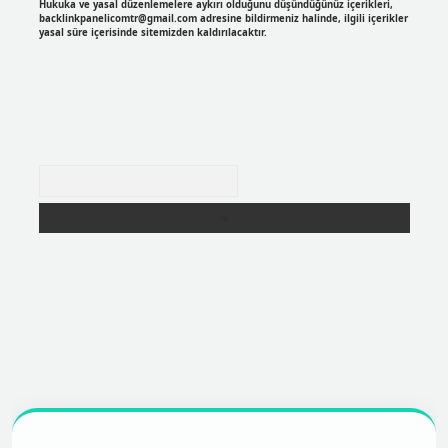
Hukuka ve yasal düzenlemelere aykırı olduğunu düşündüğünüz içerikleri,
backlinkpanelicomtr@gmail.com
adresine bildirmeniz halinde, ilgili içerikler
yasal süre içerisinde sitemizden kaldırılacaktır.
Arama
r
https://betexpergir.net/