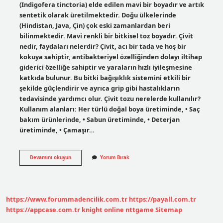
(Indigofera tinctoria) elde edilen mavi bir boyadır ve artık
sentetik olarak üretilmektedir. Doğu ülkelerinde
(Hindistan, Java, Çin) çok eski zamanlardan beri
bilinmektedir. Mavi renkli bir bitkisel toz boyadır. Çivit
nedir, faydaları nelerdir? Çivit, acı bir tada ve hoş bir
kokuya sahiptir, antibakteriyel özelliğinden dolayı iltihap
giderici özelliğe sahiptir ve yaraların hızlı iyileşmesine
katkıda bulunur. Bu bitki bağışıklık sistemini etkili bir
şekilde güçlendirir ve ayrıca grip gibi hastalıkların
tedavisinde yardımcı olur. Çivit tozu nerelerde kullanılır?
Kullanım alanları: Her türlü doğal boya üretiminde, • Saç
bakım ürünlerinde, • Sabun üretiminde, • Deterjan
üretiminde, • Çamaşır…
Çivit
Devamını okuyun
Yorum Bırak
Aktarda
Bulunur
Mu
https://www.forummadencilik.com.tr
https://payall.com.tr
https://appcase.com.tr
knight online
nttgame
Sitemap