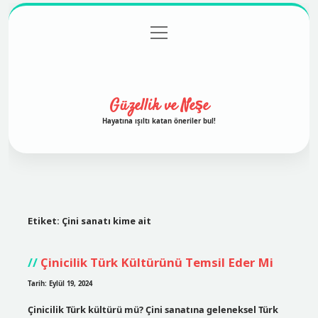
menüyü
Anasayfa
Gizlilik Politikası
Yasal Uyarı
aç
Hakkımızda
Güzellik ve Neşe
Hayatına ışıltı katan öneriler bul!
Etiket:
Çini sanatı kime ait
Çinicilik Türk Kültürünü Temsil Eder Mi
Tarih: Eylül 19, 2024
Çinicilik Türk kültürü mü? Çini sanatına geleneksel Türk