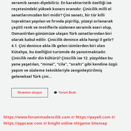
seramik sanatı diyebiliriz. En karakteristik özelliği ise
reçetesindeki yüksek kuvars oranıdır. Çinicilik milli el
sanatlarımızdan biri midir? Çini sanatı, bir tür killi
topraktan yapılan ve fırında pişirilip, yüzeyi sırlanarak
çeşitli renk ve motiflerle süslenen seramik eseri olup,
Osmanlı’dan günümüze ulaşan Türk sanatlarından biri
olarak kabul edilir. Çinicilik denince akla hangi il gelir?
4.1. Çini denince akla ilk gelen isimlerden biri olan
Kütahya, bu özelliğini turizmde de yansıtmaktadır.
Çinicilik nedir din kültürü? Çinicilik ise 12. yüzyıldan bu
yana yaşatılan, “minai”, “cila”, “sıraltı” gibi kendine özgü
yapım ve süsleme teknikleriyle zenginleştirilmiş
geleneksel Türk çini…
Çinicilik
Devamını okuyun
Yorum Bırak
Türk
Kültürünü
Temsil
Eder
Mi
https://www.forummadencilik.com.tr
https://payall.com.tr
https://appcase.com.tr
knight online
nttgame
Sitemap