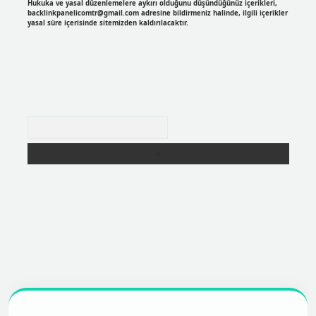
Hukuka ve yasal düzenlemelere aykırı olduğunu düşündüğünüz içerikleri,
backlinkpanelicomtr@gmail.com
adresine bildirmeniz halinde, ilgili içerikler
yasal süre içerisinde sitemizden kaldırılacaktır.
Arama
exper
https://betexpergir.net/