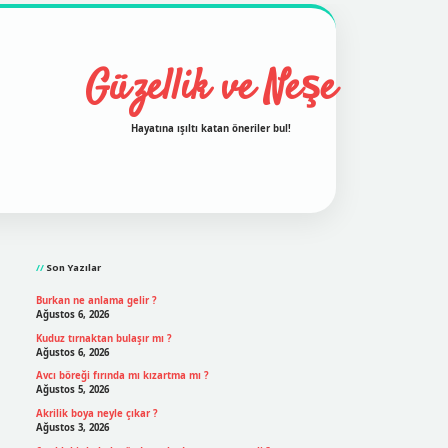
Güzellik ve Neşe
Hayatına ışıltı katan öneriler bul!
Sidebar
grand opera bet
ilbetgir.net
betexper
https://betexpergi
Son Yazılar
Burkan ne anlama gelir ?
Ağustos 6, 2026
Kuduz tırnaktan bulaşır mı ?
Ağustos 6, 2026
Avcı böreği fırında mı kızartma mı ?
Ağustos 5, 2026
Akrilik boya neyle çıkar ?
Ağustos 3, 2026