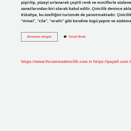
pişirilip, yüzeyi sırlanarak çeşitli renk ve motiflerle süs
sanatlarından biri olarak kabul edilir. Çinicilik denince akla
Kütahya, bu özelliğini turizmde de yansıtmaktadır. Çinicilik 
“minai”, “cila”, “sıraltı” gibi kendine özgü yapım ve süslem
Çinicilik
Devamını okuyun
Yorum Bırak
Türk
Kültürünü
Temsil
Eder
Mi
https://www.forummadencilik.com.tr
https://payall.com.t