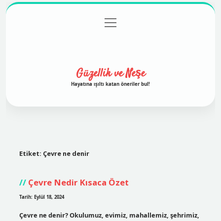
menüyü
Anasayfa
Gizlilik Politikası
Yasal Uyarı
aç
Hakkımızda
Güzellik ve Neşe
Hayatına ışıltı katan öneriler bul!
Etiket:
Çevre ne denir
Çevre Nedir Kısaca Özet
Tarih: Eylül 18, 2024
Çevre ne denir? Okulumuz, evimiz, mahallemiz, şehrimiz,