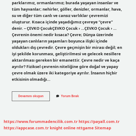
parklarımız, ormanlarımız; burada yaşayan insanlar ve
tüm hayvanlar; nehirler, göller, denizler, ormanlar, hava,
su ve diğer tüm canlı ve cansız varlıklar çevremizi
oluşturur. Kısaca içinde yaşadığımız çevreye “çevre”
denir. – ÇEVKO ÇocukÇEVKO Çocuk › …ÇEVKO Çocuk › …
Çevrenin önemi nedir kısaca? Çevre; Dünya üzerinde
yaşayan canlıların yaşamları boyunca ilişki içinde
oldukları dış çevredir. Çevre geçmişin bir mirası değil; en
iyi şekilde korunması, geliştirilmesi ve gelecek nesillere
aktarılması gereken bir emanettir. Çevre nedir ve kaça
ayrılır? Fiziksel çevrenin niteliğine göre doğal ve yapay
çevre olmak üzere iki kategoriye ayrılır. İnsanın hiçbir
etkisinin olmadığı…
Çevre
Devamını okuyun
Yorum Bırak
Nedir
Kısaca
Özet
https://www.forummadencilik.com.tr
https://payall.com.tr
https://appcase.com.tr
knight online
nttgame
Sitemap