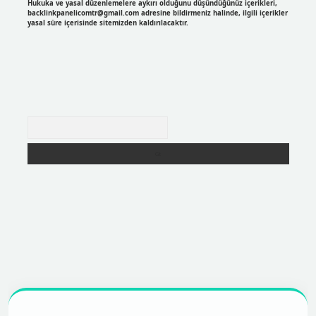
Hukuka ve yasal düzenlemelere aykırı olduğunu düşündüğünüz içerikleri,
backlinkpanelicomtr@gmail.com
adresine bildirmeniz halinde, ilgili içerikler
yasal süre içerisinde sitemizden kaldırılacaktır.
Arama
per
https://betexpergir.net/