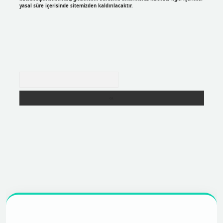
yasal süre içerisinde sitemizden kaldırılacaktır.
Arama
per
https://betexpergir.net/