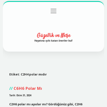
menüyü
Anasayfa
Gizlilik Politikası
Yasal Uyarı
aç
Hakkımızda
Güzellik ve Neşe
Hayatına ışıltı katan öneriler bul!
Etiket:
C2H4 polar mıdır
C6H6 Polar Mı
Tarih: Ekim 31, 2024
C2H6 polar mı apolar mı? Gördüğünüz gibi, C2H6