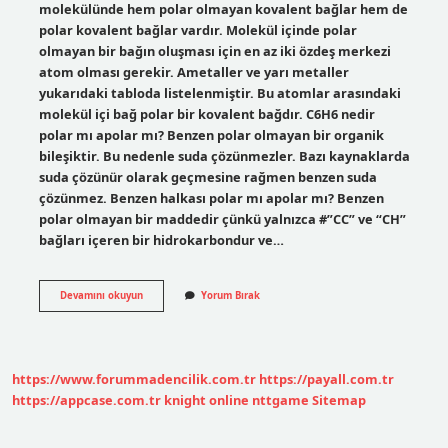
molekülünde hem polar olmayan kovalent bağlar hem de
polar kovalent bağlar vardır. Molekül içinde polar
olmayan bir bağın oluşması için en az iki özdeş merkezi
atom olması gerekir. Ametaller ve yarı metaller
yukarıdaki tabloda listelenmiştir. Bu atomlar arasındaki
molekül içi bağ polar bir kovalent bağdır. C6H6 nedir
polar mı apolar mı? Benzen polar olmayan bir organik
bileşiktir. Bu nedenle suda çözünmezler. Bazı kaynaklarda
suda çözünür olarak geçmesine rağmen benzen suda
çözünmez. Benzen halkası polar mı apolar mı? Benzen
polar olmayan bir maddedir çünkü yalnızca #”CC” ve “CH”
bağları içeren bir hidrokarbondur ve…
C6H6
Devamını okuyun
Yorum Bırak
Polar
Mı
https://www.forummadencilik.com.tr
https://payall.com.tr
https://appcase.com.tr
knight online
nttgame
Sitemap