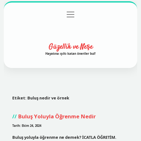
menüyü
Anasayfa
Gizlilik Politikası
Yasal Uyarı
aç
Hakkımızda
Güzellik ve Neşe
Hayatına ışıltı katan öneriler bul!
Etiket:
Buluş nedir ve örnek
Buluş Yoluyla Öğrenme Nedir
Tarih: Ekim 24, 2024
Buluş yoluyla öğrenme ne demek? İCATLA ÖĞRETİM.