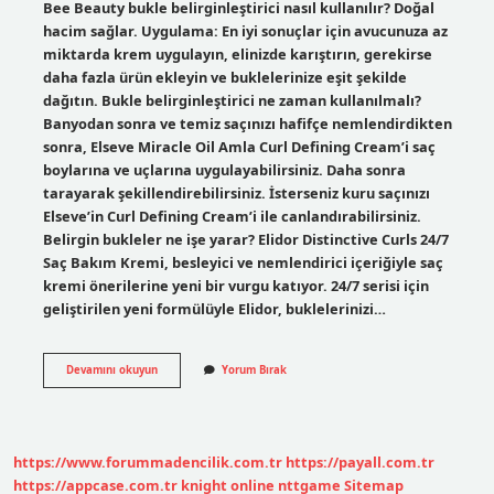
Bee Beauty bukle belirginleştirici nasıl kullanılır? Doğal
hacim sağlar. Uygulama: En iyi sonuçlar için avucunuza az
miktarda krem ​​uygulayın, elinizde karıştırın, gerekirse
daha fazla ürün ekleyin ve buklelerinize eşit şekilde
dağıtın. Bukle belirginleştirici ne zaman kullanılmalı?
Banyodan sonra ve temiz saçınızı hafifçe nemlendirdikten
sonra, Elseve Miracle Oil Amla Curl Defining Cream’i saç
boylarına ve uçlarına uygulayabilirsiniz. Daha sonra
tarayarak şekillendirebilirsiniz. İsterseniz kuru saçınızı
Elseve’in Curl Defining Cream’i ile canlandırabilirsiniz.
Belirgin bukleler ne işe yarar? Elidor Distinctive Curls 24/7
Saç Bakım Kremi, besleyici ve nemlendirici içeriğiyle saç
kremi önerilerine yeni bir vurgu katıyor. 24/7 serisi için
geliştirilen yeni formülüyle Elidor, buklelerinizi…
Bee
Devamını okuyun
Yorum Bırak
Beauty
Bukle
Belirginleştirici
Ne
Işe
https://www.forummadencilik.com.tr
https://payall.com.tr
Yarar
https://appcase.com.tr
knight online
nttgame
Sitemap