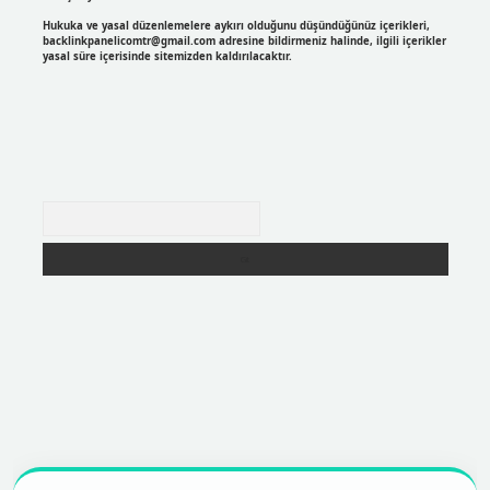
Hukuka ve yasal düzenlemelere aykırı olduğunu düşündüğünüz içerikleri,
backlinkpanelicomtr@gmail.com
adresine bildirmeniz halinde, ilgili içerikler
yasal süre içerisinde sitemizden kaldırılacaktır.
Arama
https://betexpergir.net/