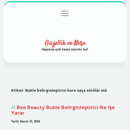
menüyü
Anasayfa
Gizlilik Politikası
Yasal Uyarı
aç
Hakkımızda
Güzellik ve Neşe
Hayatına ışıltı katan öneriler bul!
Etiket:
Bukle belirginleştirici kuru saça sürülür mü
Bee Beauty Bukle Belirginleştirici Ne Işe
Yarar
Tarih: Kasım 15, 2024